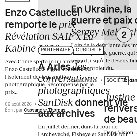
En Ukraine, la
Enzo Castellucci
guerre et paix
prix
remporte le
Sergey Melnitc
Révélation SAIF x La
Loin de la déferlante des i
Kabine 2026
PARTENAIRE
CURIOSITÉ
médiatiques de guerre, qui 
regard jusqu’à le désensibili
Avec Come spirto in un'ampolla,
les
À Arles,
dernier projet du...
Enzo Castellucci signe une série où
conversations
l'isolement devient matière
04 août 2026
•
Écrit par
Jordan
SOCIÉTÉ
photographique. Récompensé par le
photographiques
prix...
Justine 
SanDisk
donnent vie
06 août 2026
•
renvers
Écrit par
Cassandre Thomas
aux archives
de bea
En juillet dernier, dans la cour de
Dans Vision, 
l'Archevêché, Fisheye et SanDisk ont