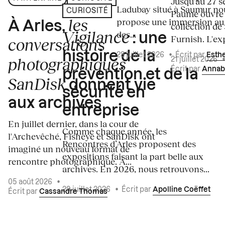
Jusqu'au 27 s
Ladubay situé à Saumur no
CURIOSITÉ
Paume ouvre s
les
propose une immersion au
À Arles,
collection de
Vigilance
des...
: une
Furnish. L'exp
conversations
histoire de la
28 juillet 2026
•
Écrit par
Esth
photographiques
21 juillet 2026
Écrit par
Annab
prévention et de la
SanDisk
donnent vie
sécurité en
aux archives
entreprise
En juillet dernier, dans la cour de
Comme chaque année, les
l'Archevêché, Fisheye et SanDisk ont
Rencontres d’Arles proposent des
imaginé un nouveau format de
expositions faisant la part belle aux
rencontre photographique. À...
archives. En 2026, nous retrouvons...
05 août 2026
•
29 juillet 2026
•
Écrit par
Apolline Coëffet
Écrit par
Cassandre Thomas