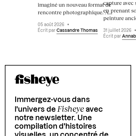
capture avec s
imaginé un nouveau format de
en prenant so
rencontre photographique. À...
peinture ancie
05 août 2026
•
Écrit par
Cassandre Thomas
31 juillet 2026
Écrit par
Annab
Immergez-vous dans
Fisheye
l'univers de
avec
notre newsletter. Une
compilation d'histoires
visuelles, un concentré de