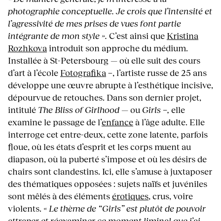
photographie conceptuelle. Je crois que l’intensité et
l’agressivité de mes prises de vues font partie
intégrante de mon style ».
C’est ainsi que
Kristina
Rozhkova
introduit son approche du médium.
Installée à St-Petersbourg — où elle suit des cours
d’art à l’école
Fotografika
−, l’artiste russe de 25 ans
développe une œuvre abrupte à l’esthétique incisive,
dépourvue de retouches. Dans son dernier projet,
intitulé
The Bliss of Girlhood
— ou
Girls −,
elle
examine le passage de l’
enfance
à l’âge adulte. Elle
interroge cet entre-deux, cette zone latente, parfois
floue, où les états d’esprit et les corps muent au
diapason, où la puberté s’impose et où les désirs de
chairs sont clandestins. Ici, elle s’amuse à juxtaposer
des thématiques opposées : sujets naïfs et juvéniles
sont mêlés à des éléments
érotiques
, crus, voire
violents.
« Le thème de “Girls” est plutôt de pouvoir
attraper et réexaminer ce moment liminal que j’ai