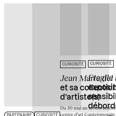
CURIOSITÉ
CURIOSITÉ
Fragile
Jean Marie del
exposit
et sa collectio
sensibi
d’artiste(s)
débord
Du 30 mai au 1er novembre
centre d’art Contemporain
PARTENAIRE
CURIOSITÉ