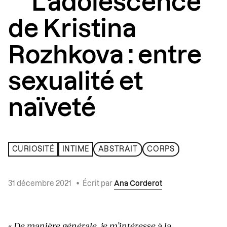
L’adolescence
de Kristina
Rozhkova : entre
sexualité et
naïveté
CURIOSITÉ
INTIME
ABSTRAIT
CORPS
31 décembre 2021
•
Écrit par
Ana Corderot
« De manière générale, je m’intéresse à la