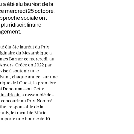
a été élu lauréat de la
e mercredi 25 octobre.
approche sociale ont
 pluridisciplinaire
agement.
té élu 31e lauréat du
Prix
e originaire du Mozambique a
James Barnor ce mercredi, au
Anvers. Créée en 2022 par
vise à soutenir
un·e
lisant, chaque année, sur une
rique de l’Ouest, la première
ami Donoumassou. Cette
in africain
a rassemblé des
r concourir au Prix. Nommé
the, responsable de la
nly, le travail de Mário
remporte une bourse de 10