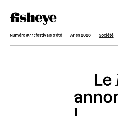
Numéro #77 : festivals d’été
Arles 2026
Société
Le
annon
!