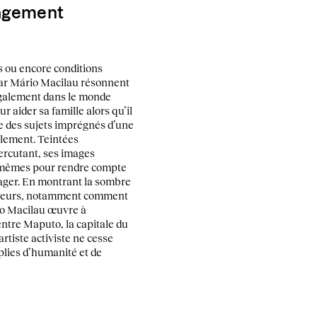
gagement
s ou encore conditions
par Mário Macilau résonnent
 également dans le monde
r aider sa famille alors qu’il
ile des sujets imprégnés d’une
llement. Teintées
ercutant, ses images
es-mêmes pour rendre compte
tager. En montrant la sombre
’ailleurs, notamment comment
io Macilau œuvre à
ntre Maputo, la capitale du
rtiste activiste ne cesse
plies d’humanité et de