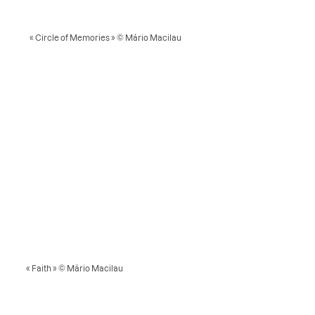
« Circle of Memories » © Mário Macilau
« Faith » © Mário Macilau