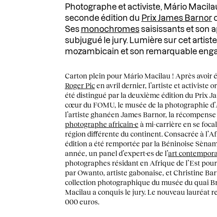
Photographe et activiste, Mário Macilau 
seconde édition du
Prix James Barnor
c
Ses
monochromes
saisissants et son 
subjugué le jury. Lumière sur cet artiste
mozambicain et son remarquable eng
Carton plein pour Mário Macilau ! Après avoir é
Roger Pic
en avril dernier, l’artiste et activist
été distingué par la deuxième édition du Prix 
cœur du FOMU, le musée de la photographie d’
l’artiste ghanéen James Barnor, la récompense 
photographe africain·e
à mi-carrière en se foca
région différente du continent. Consacrée à l’Af
édition a été remportée par la Béninoise Sèn
année, un panel d’expert·es de l’
art contempora
photographes résidant en Afrique de l’Est pou
par Owanto, artiste gabonaise, et Christine Bar
collection photographique du musée du quai Bra
Macilau a conquis le jury. Le nouveau lauréat 
000 euros.