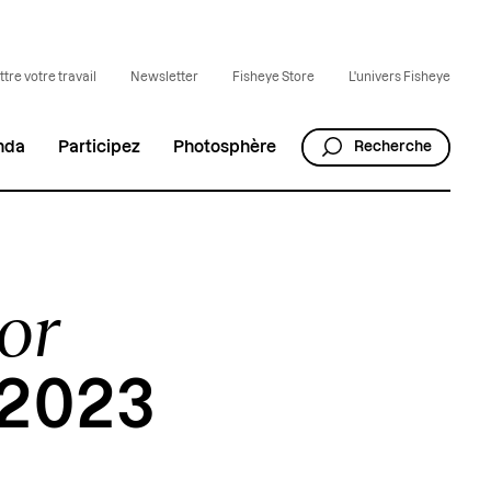
tre votre travail
Newsletter
Fisheye Store
L'univers Fisheye
nda
Participez
Photosphère
Recherche
or
 2023