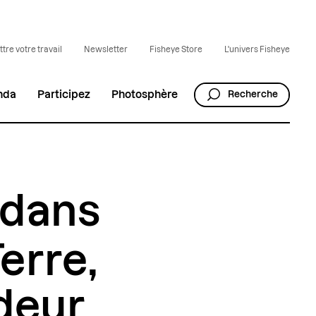
tre votre travail
Newsletter
Fisheye Store
L'univers Fisheye
nda
Participez
Photosphère
Recherche
 dans
erre,
ndeur