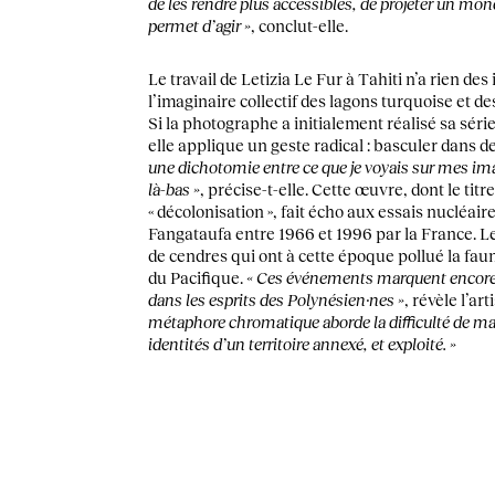
de les rendre plus accessibles, de projeter un mo
permet d’agir »
, conclut-elle.
Le travail de Letizia Le Fur à Tahiti n’a rien d
l’imaginaire collectif des lagons turquoise et de
Si la photographe a initialement réalisé sa séri
elle applique un geste radical : basculer dans d
une dichotomie entre ce que je voyais sur mes imag
là-bas »
, précise-t-elle. Cette œuvre, dont le titr
« décolonisation », fait écho aux essais nucléai
Fangataufa entre 1966 et 1996 par la France. L
de cendres qui ont à cette époque pollué la faune
du Pacifique.
« Ces événements marquent encore l
dans les esprits des Polynésien·nes »
, révèle l’ar
métaphore chromatique aborde la difficulté de maint
identités d’un territoire annexé, et exploité. »