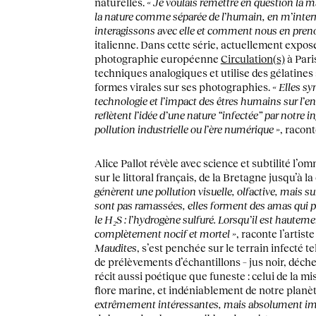
naturelles.
« Je voulais remettre en question la 
la nature comme séparée de l’humain, en m’inte
interagissons avec elle et comment nous en pren
italienne. Dans cette série, actuellement exposé
photographie européenne
Circulation(s)
à Paris
techniques analogiques et utilise des gélatines
formes virales sur ses photographies.
« Elles sy
technologie et l’impact des êtres humains sur l’
reflètent l’idée d’une nature “infectée” par notre in
pollution industrielle ou l’ère numérique »
, raconte
Alice Pallot révèle avec science et subtilité l’
sur le littoral français, de la Bretagne jusqu’à l
génèrent une pollution visuelle, olfactive, mais su
sont pas ramassées, elles forment des amas qui po
le H₂S : l’hydrogène sulfuré. Lorsqu’il est hauteme
complètement nocif et mortel »
, raconte l’artist
Maudites
, s’est penchée sur le terrain infecté t
de prélèvements d’échantillons – jus noir, déch
récit aussi poétique que funeste : celui de la mis
flore marine, et indéniablement de notre planè
extrêmement intéressantes, mais absolument imp