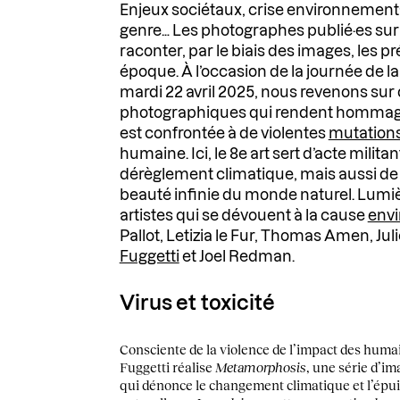
Enjeux sociétaux, crise environnement
genre… Les photographes publié·es su
raconter, par le biais des images, les 
époque. À l’occasion de la journée de l
mardi 22 avril 2025, nous revenons sur 
photographiques qui rendent hommage 
est confrontée à de violentes
mutation
humaine. Ici, le 8e art sert d’acte milit
dérèglement climatique, mais aussi de
beauté infinie du monde naturel. Lumiè
artistes qui se dévouent à la cause
env
Pallot, Letizia le Fur, Thomas Amen, Ju
Fuggetti
et Joel Redman.
Virus et toxicité
Consciente de la violence de l’impact des humai
Fuggetti réalise
Metamorphosis
, une série d’i
qui dénonce le changement climatique et l’épu