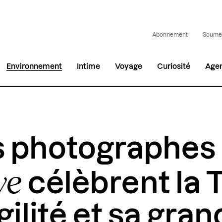
Abonnement
Soumet
Environnement
Intime
Voyage
Curiosité
Age
s photographes
ye
célèbrent la T
gilité et sa gra