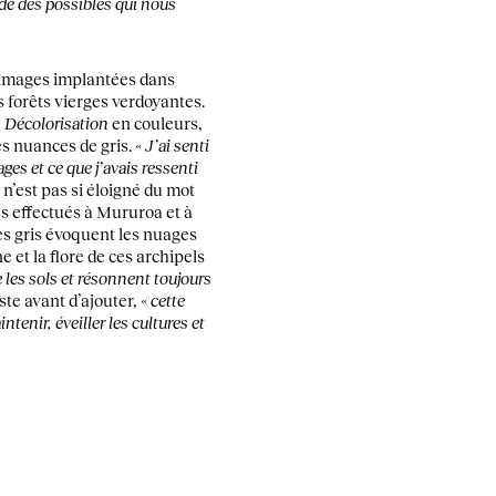
nde des possibles qui nous
es images implantées dans
s forêts vierges verdoyantes.
e
Décolorisation
en couleurs,
es nuances de gris.
« J’ai senti
es et ce que j’avais ressenti
e n’est pas si éloigné du mot
res effectués à Mururoa et à
es gris évoquent les nuages
 et la flore de ces archipels
es sols et résonnent toujours
tiste avant d’ajouter,
« cette
enir, éveiller les cultures et