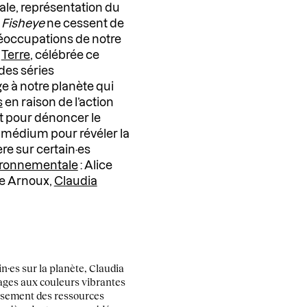
ale, représentation du
r
Fisheye
ne cessent de
préoccupations de notre
a
Terre
, célébrée ce
des séries
à notre planète qui
s
en raison de l’action
ant pour dénoncer le
 médium pour révéler la
re sur certain·es
ironnementale
: Alice
lie Arnoux,
Claudia
n·es sur la planète, Claudia
mages aux couleurs vibrantes
isement des ressources