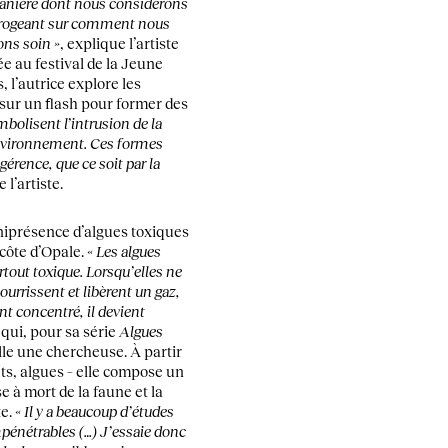
manière dont nous considérons
rrogeant sur comment nous
ons soin »
, explique l’artiste
e au festival de la Jeune
, l’autrice explore les
 sur un flash pour former des
mbolisent l’intrusion de la
environnement. Ces formes
gérence, que ce soit par la
 l’artiste.
omniprésence d’algues toxiques
a côte d’Opale.
« Les algues
rtout toxique. Lorsqu’elles ne
urrissent et libèrent un gaz,
nt concentré, il devient
e qui, pour sa série
Algues
elle une chercheuse. À partir
ets, algues – elle compose un
e à mort de la faune et la
te.
« Il y a beaucoup d’études
énétrables (…) J’essaie donc