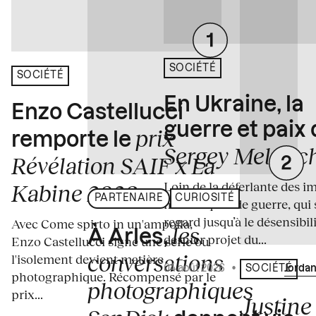
SOCIÉTÉ
SOCIÉTÉ
En Ukraine, la
Enzo Castellucci
guerre et paix
prix
remporte le
Sergey Melnitc
Révélation SAIF x La
Loin de la déferlante des i
Kabine 2026
PARTENAIRE
CURIOSITÉ
médiatiques de guerre, qui 
regard jusqu’à le désensibili
Avec Come spirto in un'ampolla,
les
À Arles,
dernier projet du...
Enzo Castellucci signe une série où
conversations
l'isolement devient matière
04 août 2026
•
Écrit par
Jordan
SOCIÉTÉ
photographique. Récompensé par le
photographiques
prix...
Justine 