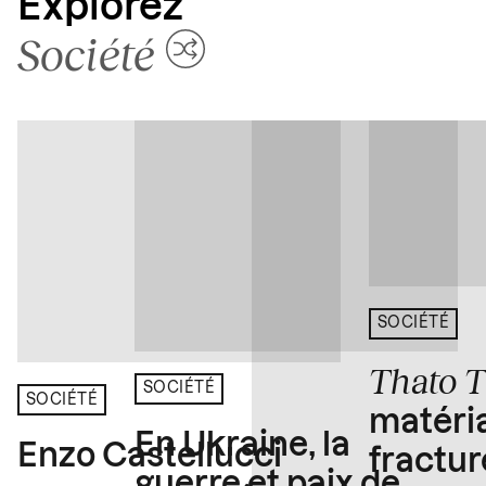
Explorez
Société
SOCIÉTÉ
Thato 
SOCIÉTÉ
SOCIÉTÉ
matéria
En Ukraine, la
Enzo Castellucci
fractur
guerre et paix de