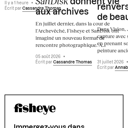
SanDisk
donnent vie
Il y a 1 heure
•
renvers
Écrit par
Cassandre Thomas
aux archives
de bea
En juillet dernier, dans la cour de
Dans Vision, 
l'Archevêché, Fisheye et SanDisk ont
capture avec s
imaginé un nouveau format de
en prenant so
rencontre photographique. À...
peinture ancie
05 août 2026
•
Écrit par
Cassandre Thomas
31 juillet 2026
Écrit par
Annab
Immergez-vous dans