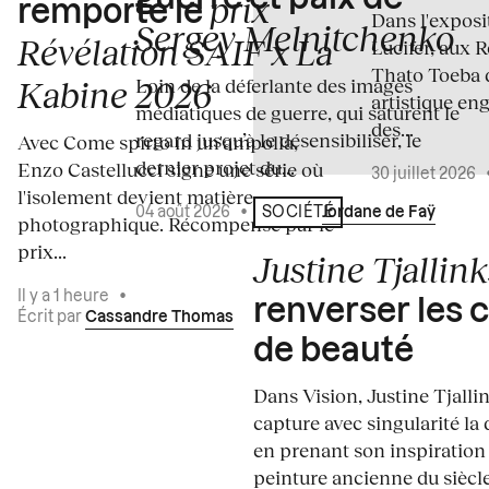
prix
remporte le
Dans l'expos
Sergey Melnitchenko
Révélation SAIF x La
Lucifer, aux 
Thato Toeba 
Loin de la déferlante des images
Kabine 2026
artistique en
médiatiques de guerre, qui saturent le
des...
regard jusqu’à le désensibiliser, le
Avec Come spirto in un'ampolla,
dernier projet du...
Enzo Castellucci signe une série où
30 juillet 2026
l'isolement devient matière
04 août 2026
•
Écrit par
Jordane de Faÿ
SOCIÉTÉ
photographique. Récompensé par le
prix...
Justine Tjallink
Il y a 1 heure
•
renverser les 
Écrit par
Cassandre Thomas
de beauté
Dans Vision, Justine Tjalli
capture avec singularité la 
en prenant son inspiration
peinture ancienne du siècle.