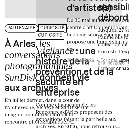
sensibi
d’artiste(s)
débord
Du 30 mai au 1er novembre
centre d’art Contemporain
PARTENAIRE
CURIOSITÉ
Jusqu'au 27 s
Ladubay situé à Saumur no
CURIOSITÉ
Paume ouvre s
les
propose une immersion au
À Arles,
collection de
Vigilance
des...
: une
Furnish. L'exp
conversations
histoire de la
28 juillet 2026
•
Écrit par
Esth
photographiques
21 juillet 2026
Écrit par
Annab
prévention et de la
SanDisk
donnent vie
sécurité en
aux archives
entreprise
En juillet dernier, dans la cour de
Comme chaque année, les
l'Archevêché, Fisheye et SanDisk ont
Rencontres d’Arles proposent des
imaginé un nouveau format de
expositions faisant la part belle aux
rencontre photographique. À...
archives. En 2026, nous retrouvons...