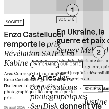
SOCIÉTÉ
SOCIÉTÉ
En Ukraine, la
Enzo Castellucci
guerre et paix
prix
remporte le
Sergey Melnitc
Révélation SAIF x La
Loin de la déferlante des i
Kabine 2026
PARTENAIRE
CURIOSITÉ
médiatiques de guerre, qui 
regard jusqu’à le désensibili
Avec Come spirto in un'ampolla,
les
À Arles,
dernier projet du...
Enzo Castellucci signe une série où
conversations
l'isolement devient matière
04 août 2026
•
Écrit par
Jordan
SOCIÉTÉ
photographique. Récompensé par le
photographiques
prix...
Justine 
SanDisk
donnent vie
06 août 2026
•