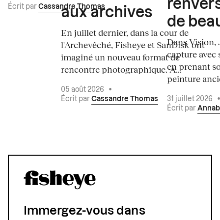
renvers
Écrit par
Cassandre Thomas
aux archives
de bea
En juillet dernier, dans la cour de
Dans Vision, 
l'Archevêché, Fisheye et SanDisk ont
capture avec s
imaginé un nouveau format de
en prenant so
rencontre photographique. À...
peinture ancie
05 août 2026
•
Écrit par
Cassandre Thomas
31 juillet 2026
Écrit par
Annab
Immergez-vous dans