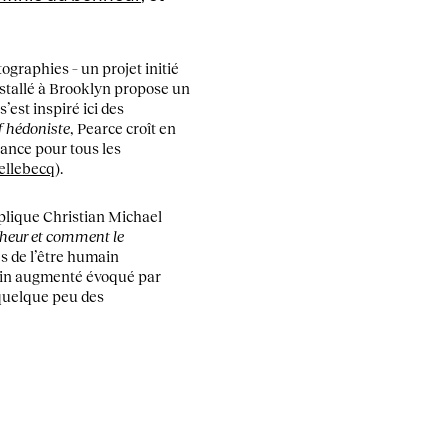
ographies – un projet initié
installé à Brooklyn propose un
’est inspiré ici des
f hédoniste
, Pearce croît en
rance pour tous les
ellebecq
).
lique Christian Michael
onheur et comment le
s de l’être humain
main augmenté évoqué par
quelque peu des