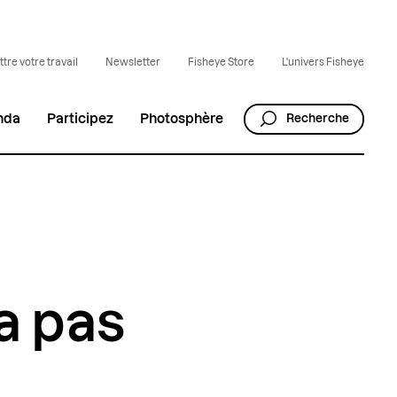
tre votre travail
Newsletter
Fisheye Store
L'univers Fisheye
nda
Participez
Photosphère
Recherche
’a pas