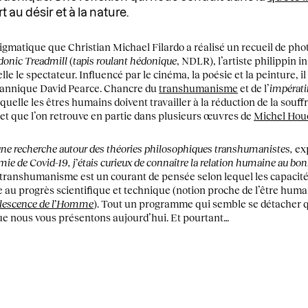
 au désir et à la nature.
nigmatique que Christian Michael Filardo a réalisé un recueil de phot
donic Treadmill
(
tapis roulant hédonique
, NDLR), l’artiste philippin 
e le spectateur. Influencé par le cinéma, la poésie et la peinture, il s
itannique David Pearce. Chancre du
transhumanisme
et de l’
impérati
uelle les êtres humains doivent travailler à la réduction de la souff
et que l’on retrouve en partie dans plusieurs œuvres de
Michel Hou
une recherche autour des théories philosophiques transhumanistes,
exp
émie de Covid-19, j’étais curieux de connaître la relation humaine au b
 transhumanisme est un courant de pensée selon lequel les capacité
e au progrès scientifique et technique (notion proche de l’être hu
lescence de l’Homme
). Tout un programme qui semble se détacher 
que nous vous présentons aujourd’hui. Et pourtant…