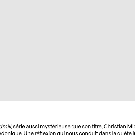
mill,
série aussi mystérieuse que son titre,
Christian Mi
donique. Une réflexion qui nous conduit dans la
quête i