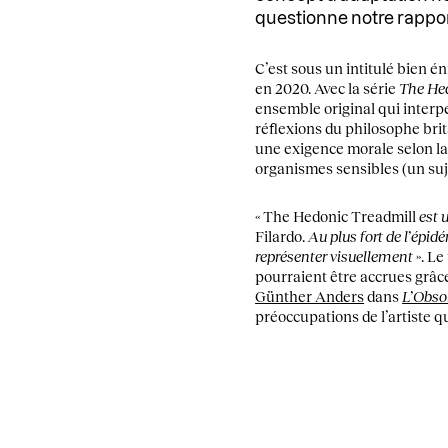
questionne notre rapport
C’est sous un intitulé bien é
en 2020. Avec la série
The He
ensemble original qui interpell
réflexions du philosophe br
une exigence morale selon laq
organismes sensibles (un suj
« The Hedonic Treadmill
est 
Filardo.
Au plus fort de l’épid
représenter visuellement
». Le
pourraient être accrues grâc
Günther Anders
dans
L’Obso
préoccupations de l’artiste 