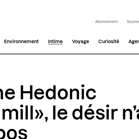
Abonnement
Soumet
Environnement
Intime
Voyage
Curiosité
Age
he Hedonic
ill», le désir n
pos