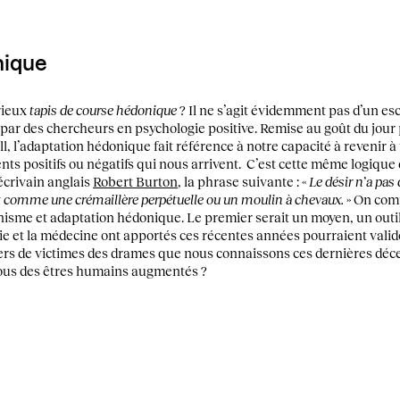
nique
rieux
tapis de course hédonique
? Il ne s’agit évidemment pas d’un es
par des chercheurs en psychologie positive. Remise au goût du jour 
 l’adaptation hédonique fait référence à notre capacité à revenir 
ts positifs ou négatifs qui nous arrivent. C’est cette même logique 
l’écrivain anglais
Robert Burton
, la phrase suivante : «
Le désir n’a pas d
crit comme une crémaillère perpétuelle ou un moulin à chevaux.
» On com
nisme et adaptation hédonique. Le premier serait un moyen, un outil
e et la médecine ont apportés ces récentes années pourraient valide
iers de victimes des drames que nous connaissons ces dernières déce
nous des êtres humains augmentés ?