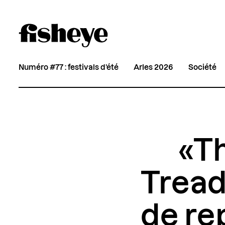
Numéro #77 : festivals d’été
Arles 2026
Société
«T
Treadm
de re