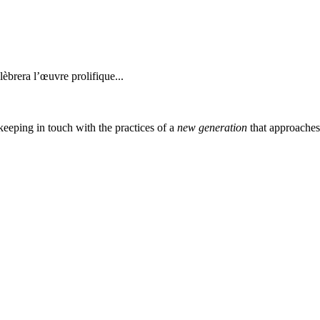
èbrera l’œuvre prolifique...
eeping in touch with the practices of a
new generation
that approache