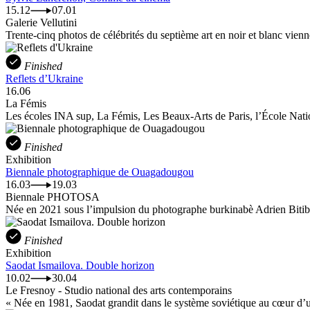
15.12
07.01
Galerie Vellutini
Trente-cinq photos de célébrités du septième art en noir et blanc vienne
Finished
Reflets d’Ukraine
16.06
La Fémis
Les écoles INA sup, La Fémis, Les Beaux-Arts de Paris, l’École Natio
Finished
Exhibition
Biennale photographique de Ouagadougou
16.03
19.03
Biennale PHOTOSA
Née en 2021 sous l’impulsion du photographe burkinabè Adrien Bitib
Finished
Exhibition
Saodat Ismailova. Double horizon
10.02
30.04
Le Fresnoy - Studio national des arts contemporains
« Née en 1981, Saodat grandit dans le système soviétique au cœur d’un