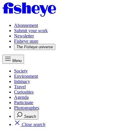
Abonnement
Submit your work
Newsletter
Fisheye store
The Fisheye universe
Menu
Society
Environment
Intimacy
Travel
Curiosities
Agenda
Participate
Photographes
Search
Close search