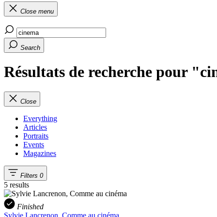
Close menu
Search
Résultats de recherche pour "c
Close
Everything
Articles
Portraits
Events
Magazines
Filters
0
5 results
Finished
Sylvie Lancrenon, Comme au cinéma