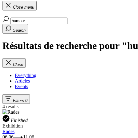
Close menu
Search
Résultats de recherche pour "
Close
Everything
Articles
Events
Filters
0
4 results
Finished
Exhibition
Rades
06.06
11.06