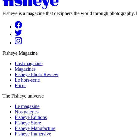
Fisheye is a magazine that deciphers the world through photography, k
Fisheye Magazine
Last magazine
Magazines
Fisheye Photo Review
Le hors-série
Focus
The Fisheye universe
Le magazine
Nos galeries
Fisheye Éditions
Fisheye Store
Fisheye Manufacture
Fisheye Immersive