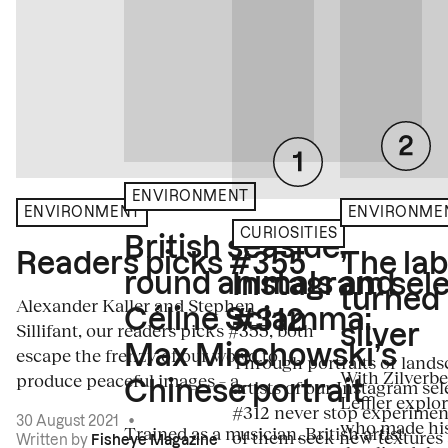
ENVIRONMENT
ENVIRONME
ENVIRONMENT
CURIOSITIES
British seaside,
The la
Readers picks #355
round animals and
Instagram sele
turned
Alexander Kaller and Stephen
Céline Sciamma:
#312
Sillifant, our readers picks #355, both
silver
Max Miechowski’s
escape the frenzy of our world to
Through portraits or lands
With Zilverbe
produce peaceful images – a...
artists of our Instagram sel
Chinese portrait
Leffler explo
#312 never stop experiment
30 August 2021
•
who made his
Trained as a musician, British artist
of them seek new textures 
Written by
Fisheye Magazine