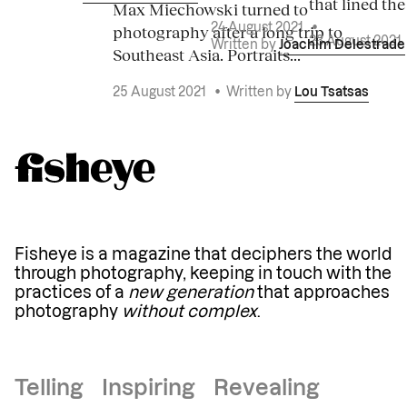
that lined the
Max Miechowski turned to
photography after a long trip to
24 August 2021
•
23 August 2021
Written by
Joachim Delestrade
Southeast Asia. Portraits...
25 August 2021
•
Written by
Lou Tsatsas
Fisheye is a magazine that deciphers the world
through photography, keeping in touch with the
practices of a
new generation
that approaches
photography
without complex
.
Telling Inspiring Revealing