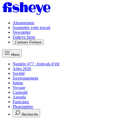
Abonnement
Soumettre votre travail
Newsletter
Fisheye Store
L'univers Fisheye
Menu
Numéro #77 : festivals d’été
Arles 2026
Société
Environnement
Intime
Voyage
Curiosité
Agenda
Participez
Photosphère
Recherche