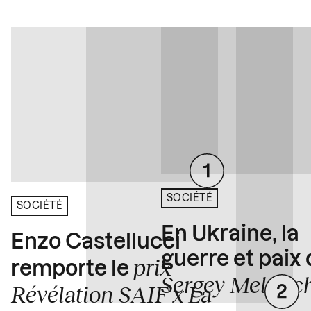
SOCIÉTÉ
SOCIÉTÉ
En Ukraine, la
Enzo Castellucci
guerre et paix
prix
remporte le
Sergey Melnitc
Révélation SAIF x La