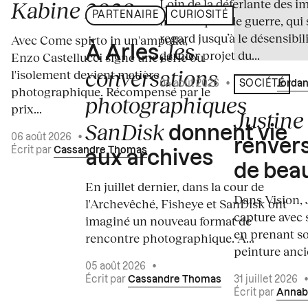
Loin de la déferlante des i
Kabine 2026
PARTENAIRE
CURIOSITÉ
médiatiques de guerre, qui 
regard jusqu’à le désensibili
Avec Come spirto in un'ampolla,
les
À Arles,
dernier projet du...
Enzo Castellucci signe une série où
conversations
l'isolement devient matière
04 août 2026
•
Écrit par
Jordan
SOCIÉTÉ
photographique. Récompensé par le
photographiques
prix...
Justine 
SanDisk
donnent vie
06 août 2026
•
renvers
Écrit par
Cassandre Thomas
aux archives
de bea
En juillet dernier, dans la cour de
Dans Vision, 
l'Archevêché, Fisheye et SanDisk ont
capture avec s
imaginé un nouveau format de
en prenant so
rencontre photographique. À...
peinture ancie
05 août 2026
•
Écrit par
Cassandre Thomas
31 juillet 2026
Écrit par
Annab