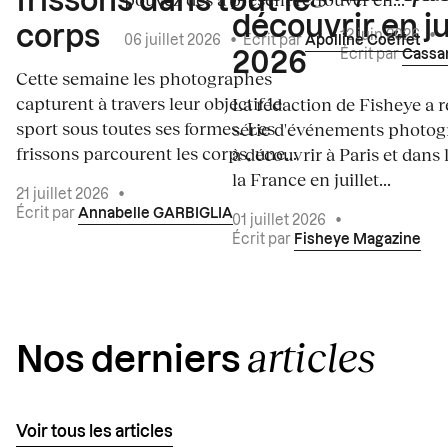
frissons dans tout le
découvrir en ju
corps
12 juin 2026
•
06 juillet 2026
•
Écrit par
Apolline Coëffet
Écrit par
Cassa
2026
Cette semaine les photographes
capturent à travers leur objectif le
La rédaction de Fisheye a r
sport sous toutes ses formes. Les
série d'événements photo
frissons parcourent les corps, une...
à découvrir à Paris et dans 
la France en juillet...
21 juillet 2026
•
Écrit par
Annabelle GARBIGLIA
01 juillet 2026
•
Écrit par
Fisheye Magazine
articles
Nos derniers
Voir tous les articles