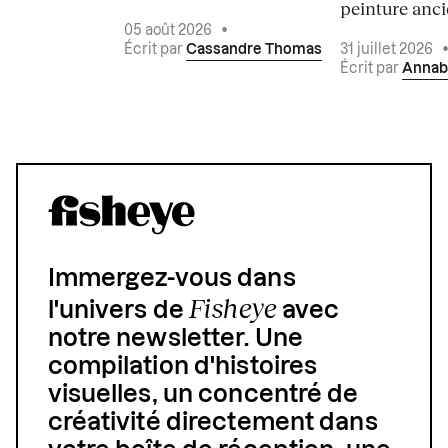
peinture ancie
05 août 2026
•
Écrit par
Cassandre Thomas
31 juillet 2026
Écrit par
Annab
Immergez-vous dans
Fisheye
l'univers de
avec
notre newsletter. Une
compilation d'histoires
visuelles, un concentré de
créativité directement dans