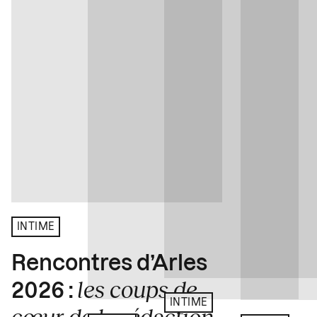
INTIME
Rencontres d’Arles
les coups de
2026 :
INTIME
cœur de la rédaction