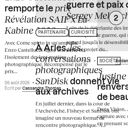
guerre et paix
prix
remporte le
Sergey Melnitc
Révélation SAIF x La
Loin de la déferlante des i
Kabine 2026
PARTENAIRE
CURIOSITÉ
médiatiques de guerre, qui 
regard jusqu’à le désensibili
Avec Come spirto in un'ampolla,
les
À Arles,
dernier projet du...
Enzo Castellucci signe une série où
conversations
l'isolement devient matière
04 août 2026
•
Écrit par
Jordan
SOCIÉTÉ
photographique. Récompensé par le
photographiques
prix...
Justine 
SanDisk
donnent vie
06 août 2026
•
renvers
Écrit par
Cassandre Thomas
aux archives
de bea
En juillet dernier, dans la cour de
Dans Vision, 
l'Archevêché, Fisheye et SanDisk ont
capture avec s
imaginé un nouveau format de
en prenant so
rencontre photographique. À...