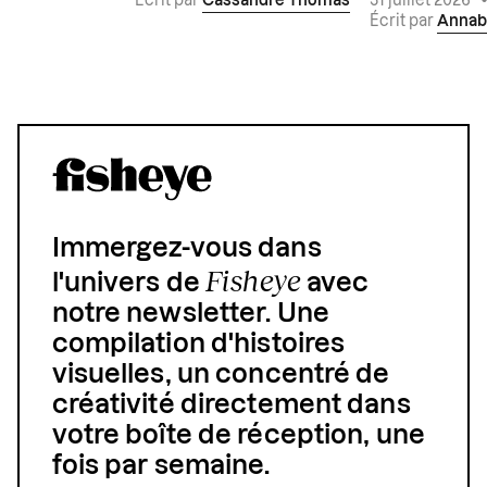
Écrit par
Cassandre Thomas
31 juillet 2026
Écrit par
Annab
Immergez-vous dans
Fisheye
l'univers de
avec
notre newsletter. Une
compilation d'histoires
visuelles, un concentré de
créativité directement dans
votre boîte de réception, une
fois par semaine.