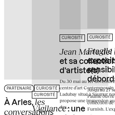
CURIOSITÉ
CURIOSITÉ
Fragile
Jean Marie del
exposit
et sa collectio
sensibi
d’artiste(s)
débord
Du 30 mai au 1er novembre
centre d’art Contemporain
PARTENAIRE
CURIOSITÉ
Jusqu'au 27 s
Ladubay situé à Saumur no
CURIOSITÉ
Paume ouvre s
les
propose une immersion au
À Arles,
collection de
Vigilance
des...
: une
Furnish. L'exp
conversations