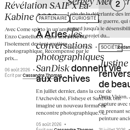
Sergey Melnitc
Révélation SAIF x La
Loin de la déferlante des i
Kabine 2026
PARTENAIRE
CURIOSITÉ
médiatiques de guerre, qui 
regard jusqu’à le désensibili
Avec Come spirto in un'ampolla,
les
À Arles,
dernier projet du...
Enzo Castellucci signe une série où
conversations
l'isolement devient matière
04 août 2026
•
Écrit par
Jordan
SOCIÉTÉ
photographique. Récompensé par le
photographiques
prix...
Justine 
SanDisk
donnent vie
06 août 2026
•
renvers
Écrit par
Cassandre Thomas
aux archives
de bea
En juillet dernier, dans la cour de
Dans Vision, 
l'Archevêché, Fisheye et SanDisk ont
capture avec s
imaginé un nouveau format de
en prenant so
rencontre photographique. À...
peinture ancie
05 août 2026
•