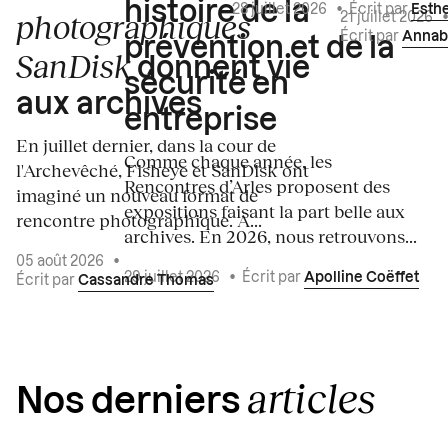
histoire de la
28 juillet 2026
•
Écrit par
Esth
photographiques
21 juillet 2026
Écrit par
Annab
prévention et de la
SanDisk
donnent vie
sécurité en
aux archives
entreprise
En juillet dernier, dans la cour de
Comme chaque année, les
l'Archevêché, Fisheye et SanDisk ont
Rencontres d’Arles proposent des
imaginé un nouveau format de
expositions faisant la part belle aux
rencontre photographique. À...
archives. En 2026, nous retrouvons...
05 août 2026
•
29 juillet 2026
•
Écrit par
Apolline Coëffet
Écrit par
Cassandre Thomas
articles
Nos derniers