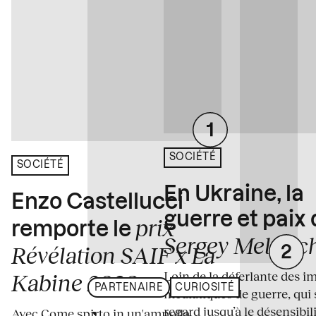
SOCIÉTÉ
SOCIÉTÉ
En Ukraine, la
Enzo Castellucci
guerre et paix
prix
remporte le
Sergey Melnitc
Révélation SAIF x La
Loin de la déferlante des i
Kabine 2026
PARTENAIRE
CURIOSITÉ
médiatiques de guerre, qui 
regard jusqu’à le désensibili
Avec Come spirto in un'ampolla,