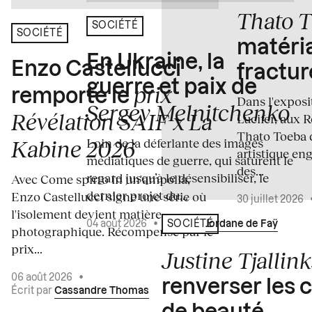
Thato 
SOCIÉTÉ
SOCIÉTÉ
matéria
En Ukraine, la
Enzo Castellucci
fractur
guerre et paix de
prix
remporte le
Dans l'expos
Sergey Melnitchenko
Révélation SAIF x La
Lucifer, aux 
Thato Toeba 
Loin de la déferlante des images
Kabine 2026
artistique en
médiatiques de guerre, qui saturent le
des...
regard jusqu’à le désensibiliser, le
Avec Come spirto in un'ampolla,
dernier projet du...
Enzo Castellucci signe une série où
30 juillet 2026
l'isolement devient matière
04 août 2026
•
Écrit par
Jordane de Faÿ
SOCIÉTÉ
photographique. Récompensé par le
prix...
Justine Tjallink
06 août 2026
•
renverser les 
Écrit par
Cassandre Thomas