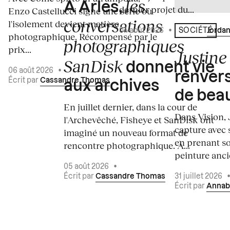
les
À Arles,
dernier projet du...
Enzo Castellucci signe une série où
conversations
l'isolement devient matière
04 août 2026
•
Écrit par
Jordan
SOCIÉTÉ
photographique. Récompensé par le
photographiques
prix...
Justine 
SanDisk
donnent vie
06 août 2026
•
renvers
Écrit par
Cassandre Thomas
aux archives
de bea
En juillet dernier, dans la cour de
Dans Vision, 
l'Archevêché, Fisheye et SanDisk ont
capture avec s
imaginé un nouveau format de
en prenant so
rencontre photographique. À...
peinture ancie
05 août 2026
•
Écrit par
Cassandre Thomas
31 juillet 2026
Écrit par
Annab