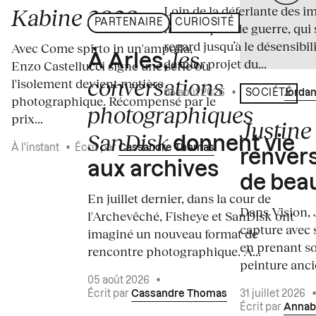
Loin de la déferlante des i
Kabine 2026
PARTENAIRE
CURIOSITÉ
médiatiques de guerre, qui 
regard jusqu’à le désensibili
Avec Come spirto in un'ampolla,
les
À Arles,
dernier projet du...
Enzo Castellucci signe une série où
conversations
l'isolement devient matière
04 août 2026
•
Écrit par
Jordan
SOCIÉTÉ
photographique. Récompensé par le
photographiques
prix...
Justine 
SanDisk
donnent vie
À l'instant
•
Écrit par
Cassandre Thomas
renvers
aux archives
de bea
En juillet dernier, dans la cour de
Dans Vision, 
l'Archevêché, Fisheye et SanDisk ont
capture avec s
imaginé un nouveau format de
en prenant so
rencontre photographique. À...
peinture ancie
05 août 2026
•
Écrit par
Cassandre Thomas
31 juillet 2026
Écrit par
Annab