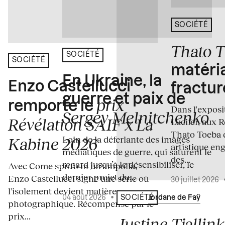
SOCIÉTÉ
Thato 
SOCIÉTÉ
SOCIÉTÉ
matéria
En Ukraine, la
Enzo Castellucci
fractur
guerre et paix de
prix
remporte le
Dans l'expos
Sergey Melnitchenko
Révélation SAIF x La
Lucifer, aux 
Thato Toeba 
Loin de la déferlante des images
Kabine 2026
artistique en
médiatiques de guerre, qui saturent le
des...
regard jusqu’à le désensibiliser, le
Avec Come spirto in un'ampolla,
dernier projet du...
Enzo Castellucci signe une série où
30 juillet 2026
l'isolement devient matière
04 août 2026
•
Écrit par
Jordane de Faÿ
SOCIÉTÉ
photographique. Récompensé par le
prix...
Justine Tjallink