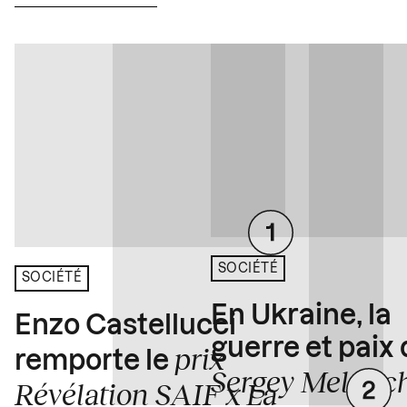
SOCIÉTÉ
SOCIÉTÉ
En Ukraine, la
Enzo Castellucci
guerre et paix
prix
remporte le
Sergey Melnitc
Révélation SAIF x La