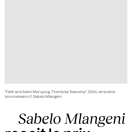
"Faith and Sakhi Moruping, Thembisa Township", 2004, de la série
Isivumelwano © Sabelo Mlangeni
Sabelo Mlangeni