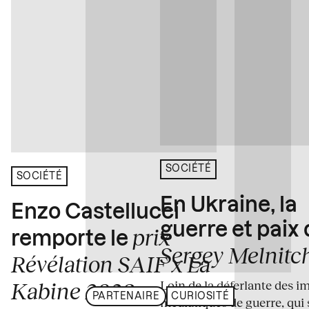
SOCIÉTÉ
SOCIÉTÉ
En Ukraine, la
Enzo Castellucci
guerre et paix
prix
remporte le
Sergey Melnitc
Révélation SAIF x La
Loin de la déferlante des i
Kabine 2026
PARTENAIRE
CURIOSITÉ
médiatiques de guerre, qui 