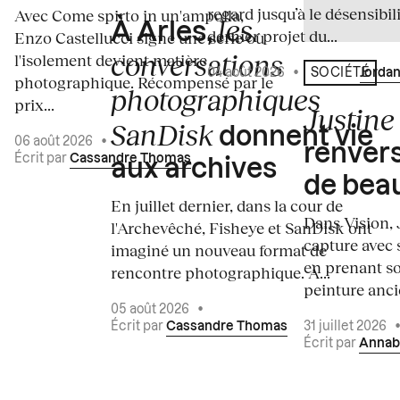
regard jusqu’à le désensibili
Avec Come spirto in un'ampolla,
les
À Arles,
dernier projet du...
Enzo Castellucci signe une série où
conversations
l'isolement devient matière
04 août 2026
•
Écrit par
Jordan
SOCIÉTÉ
photographique. Récompensé par le
photographiques
prix...
Justine 
SanDisk
donnent vie
06 août 2026
•
renvers
Écrit par
Cassandre Thomas
aux archives
de bea
En juillet dernier, dans la cour de
Dans Vision, 
l'Archevêché, Fisheye et SanDisk ont
capture avec s
imaginé un nouveau format de
en prenant so
rencontre photographique. À...
peinture ancie
05 août 2026
•
Écrit par
Cassandre Thomas
31 juillet 2026
Écrit par
Annab