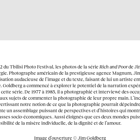
2 du Tbilisi Photo Festival, les photos de la série
Rich and Poor
de Ji
orgie. Photographe américain de la prestigieuse agence Magnum, Ji
sation audacieuse de l’image et du texte, faisant de lui un artiste 
 Goldberg a commencé à explorer le potentiel de la narration expé
cette série. De 1977 à 1985, il a photographié et interviewé des occ
aux sujets de commenter la photographie de leur propre main. L’inc
vertissant notre notion de ce que la photographie pourrait dépeindre 
e un assemblage puissant de perspectives et d’histoires qui montr
lasses socio-économiques. Aussi éloignés que ces deux mondes puisse
ibilité de la misère individuelle, de la dignité et de l’amour.
Image d’ouverture © Jim Goldberg