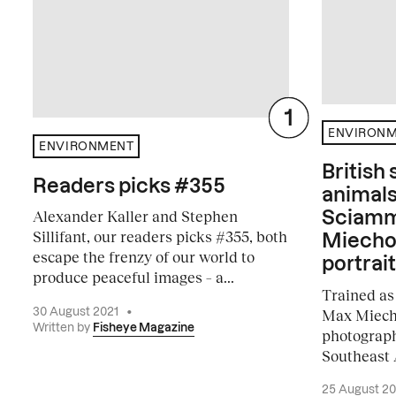
ENVIRON
ENVIRONMENT
British
Readers picks #355
animals
Alexander Kaller and Stephen
Sciamm
Sillifant, our readers picks #355, both
Miecho
escape the frenzy of our world to
portrait
produce peaceful images – a...
Trained as 
Max Miech
30 August 2021
•
Written by
Fisheye Magazine
photography
Southeast A
25 August 2