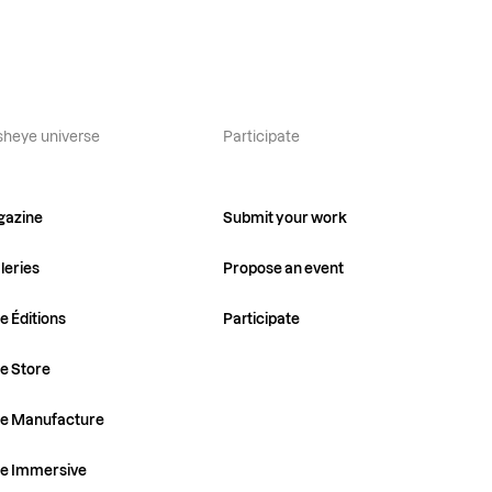
sheye universe
Participate
gazine
Submit your work
leries
Propose an event
e Éditions
Participate
e Store
ye Manufacture
ye Immersive