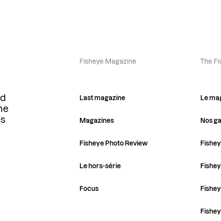
Fisheye Magazine
The Fi
ld
Last magazine
Le ma
he
es
Magazines
Nos ga
Fisheye Photo Review
Fishey
Le hors-série
Fishey
Focus
Fishe
Fishe