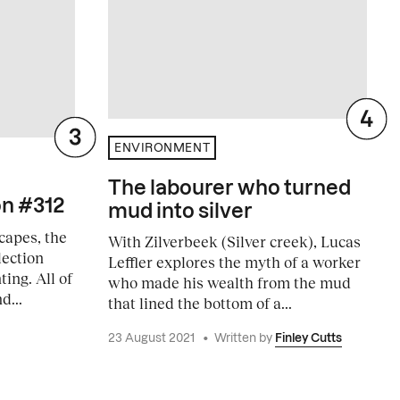
ENVIRONMENT
The labourer who turned
on #312
mud into silver
capes, the
With Zilverbeek (Silver creek), Lucas
lection
Leffler explores the myth of a worker
ing. All of
who made his wealth from the mud
d...
that lined the bottom of a...
23 August 2021
•
Written by
Finley Cutts