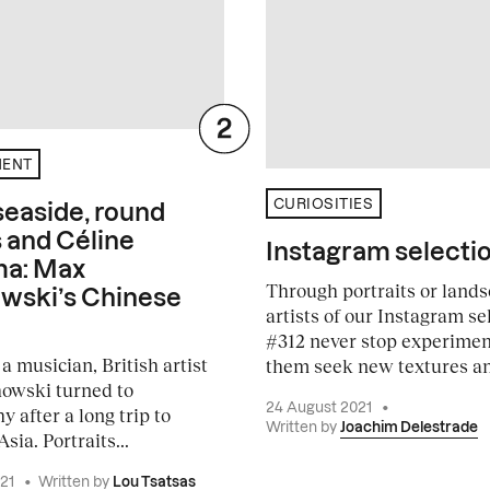
MENT
CURIOSITIES
 seaside, round
 and Céline
Instagram selecti
a: Max
Through portraits or lands
wski’s Chinese
artists of our Instagram se
#312 never stop experiment
a musician, British artist
them seek new textures an
owski turned to
24 August 2021
•
 after a long trip to
Written by
Joachim Delestrade
sia. Portraits...
021
•
Written by
Lou Tsatsas