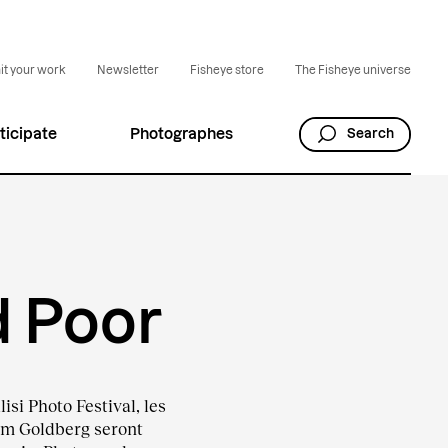
t your work
Newsletter
Fisheye store
The Fisheye universe
ticipate
Photographes
Search
d Poor
isi Photo Festival, les
Jim Goldberg seront