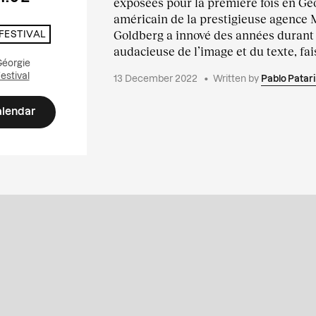
exposées pour la première fois en Gé
américain de la prestigieuse agence
Goldberg a innové des années durant 
 FESTIVAL
audacieuse de l’image et du texte, fais
 Géorgie
Festival
13 December 2022
•
Written by
Pablo Patari
alendar