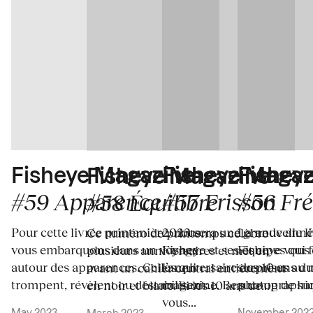
Fisheye Magaz
Fisheye Magazine
Fishey
Fisheye Magazine
#57 Frisson
#59 Apparence
#56 Fré
#58 Équilibre
2023 sera une grande anné
Pour cette livrée printanière, nous
La nouvelle l
Ce numéro de printemps célèbre
Fisheye et ses équipes qui 
vous embarquons dans un voyage
Fisheye vous 
plusieurs anniversaires et met en
l’anniversaire des 10 ans du
autour des apparences. Celles qui
surprises au 
avant un cahier central entièrement
magazine. Beaucoup de sur
trompent, révèlent ou déstabilisent....
photographique
en noir et blanc. Si les 10 ans de...
vous...