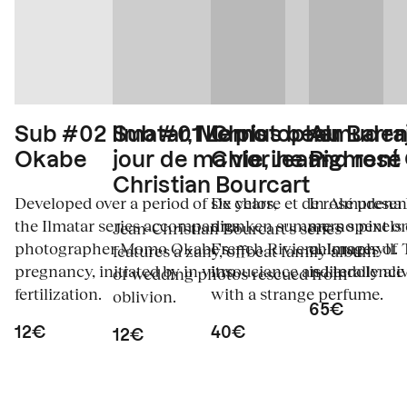
Sub #02 Ilmatar, Momo
Sub #01 Le plus beau
Christopher Barraj
Almuden
Okabe
jour de ma vie, Jean-
Chlorine and rosé
Pigment
Christian Bourcart
Developed over a period of six years,
De chlore et de rosé presen
In Almudena 
the Ilmatar series accompanies
drunken summers spent on
are no pixels
Jean-Christian Bourcart's series
photographer Momo Okabe's
French Riviera. Images of
chlorophyll. 
features a zany, offbeat family album
pregnancy, initiated by in vitro
insouciance and indolence 
is literally a
of wedding photos rescued from
fertilization.
with a strange perfume.
oblivion.
65€
12€
40€
12€