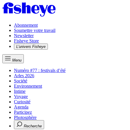
Abonnement
Soumettre votre travail
Newsletter
Fisheye Store
L'univers Fisheye
Menu
Numéro #77 : festivals d’été
Arles 2026
Société
Environnement
Intime
Voyage
Curiosité
Agenda
Participez
Photosphère
Recherche