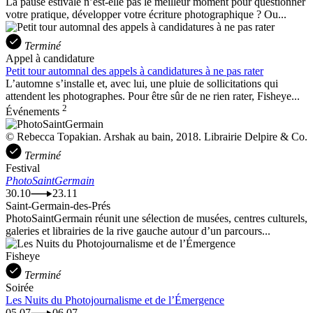
La pause estivale n’est-elle pas le meilleur moment pour questionner
votre pratique, développer votre écriture photographique ? Ou...
Terminé
Appel à candidature
Petit tour automnal des appels à candidatures à ne pas rater
L’automne s’installe et, avec lui, une pluie de sollicitations qui
attendent les photographes. Pour être sûr de ne rien rater, Fisheye...
2
Événements
© Rebecca Topakian. Arshak au bain, 2018. Librairie Delpire & Co.
Terminé
Festival
PhotoSaintGermain
30.10
23.11
Saint-Germain-des-Prés
PhotoSaintGermain réunit une sélection de musées, centres culturels,
galeries et librairies de la rive gauche autour d’un parcours...
Fisheye
Terminé
Soirée
Les Nuits du Photojournalisme et de l’Émergence
05.07
06.07