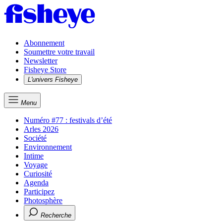
Abonnement
Soumettre votre travail
Newsletter
Fisheye Store
L'univers Fisheye
Menu
Numéro #77 : festivals d’été
Arles 2026
Société
Environnement
Intime
Voyage
Curiosité
Agenda
Participez
Photosphère
Recherche