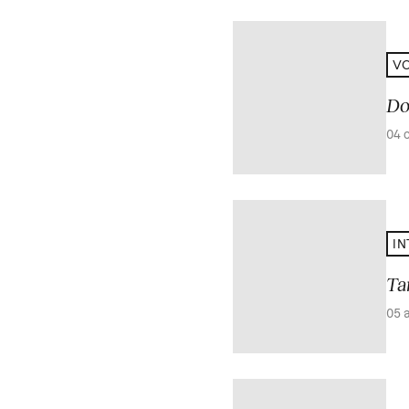
V
Do
04 
IN
Ta
05 a