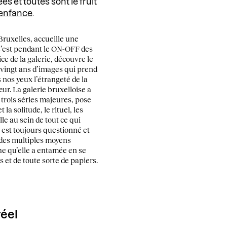
es et toutes sont le fruit
enfance
.
ruxelles, accueille une
 C’est pendant le ON-OFF des
ce de la galerie, découvre le
e vingt ans d’images qui prend
s nos yeux l’étrangeté de la
ur. La galerie bruxelloise a
s trois séries majeures, pose
 la solitude, le rituel, les
e au sein de tout ce qui
 est toujours questionné et
 des multiples moyens
he qu’elle a entamée en se
s et de toute sorte de papiers.
réel