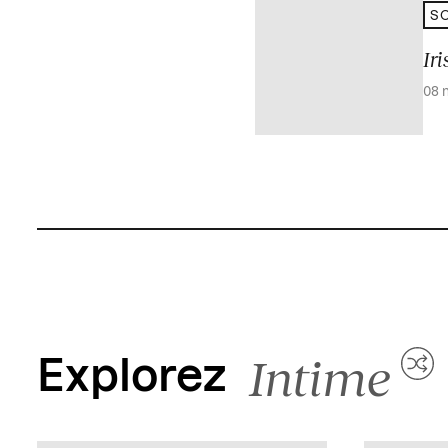
SO
Iri
08 
Intime
Explorez