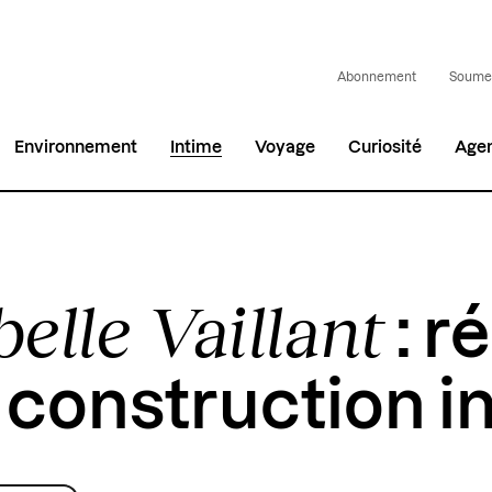
Abonnement
Soumet
Environnement
Intime
Voyage
Curiosité
Age
belle Vaillant
: r
 construction i