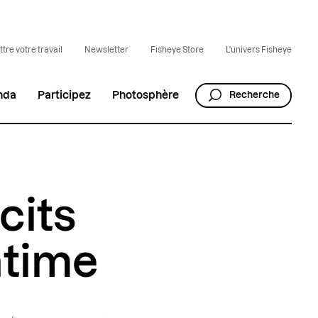
tre votre travail
Newsletter
Fisheye Store
L'univers Fisheye
nda
Participez
Photosphère
Recherche
écits
ntime