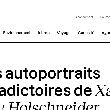
Abonnement
Soumet
Environnement
Intime
Voyage
Curiosité
Age
 autoportraits
Xa
adictoires de
y Holschneider