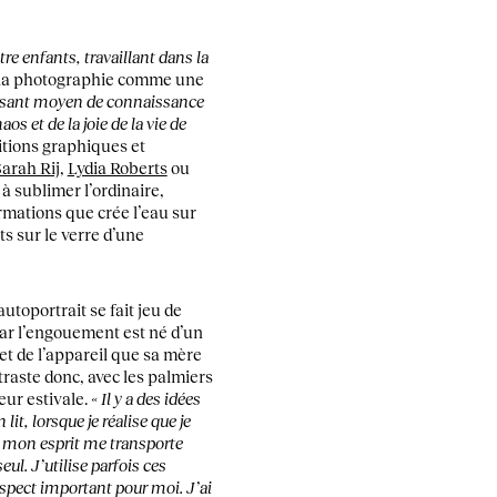
re enfants, travaillant dans la
 la photographie comme une
issant moyen de connaissance
os et de la joie de la vie de
itions graphiques et
arah Rij
,
Lydia Roberts
ou
 à sublimer l’ordinaire,
ormations que crée l’eau sur
ets sur le verre d’une
autoportrait se fait jeu de
Car l’engouement est né d’un
 et de l’appareil que sa mère
traste donc, avec les palmiers
eur estivale.
« Il y a des idées
it, lorsque je réalise que je
ue mon esprit me transporte
eul. J’utilise parfois ces
aspect important pour moi. J’ai