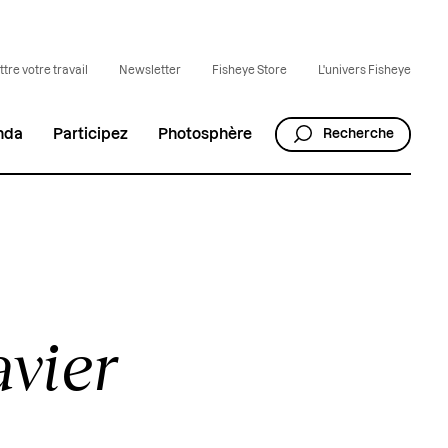
tre votre travail
Newsletter
Fisheye Store
L'univers Fisheye
nda
Participez
Photosphère
Recherche
vier