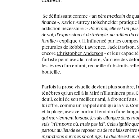
couleur.
Se définissant comme
« un père mexicain de quat
finance »,
Xavier Autrey Holschneider pratique
addiction nécessaire : «
Pour moi, elle est un pu
de soi, d’expression et de thérapie, au milieu du cha
famille »
explique-t-il. Influencé par les compos
picturales de
Robbie Lawrence
, Jack Davison,
S
encore
Christopher Anderson
– et leur capacité
l’artiste peint avec la matière, s’amuse des déf
les lèvres d’un enfant, recueille d’abstraits refl
bouteille.
Parfois la prose visuelle devient plus sombre, l’
ténèbres qu’un œil à la Miró n’illuminera pas. 
deuil, celui de son meilleur ami, à dix-neuf ans,
lui offre, comme un rappel ambigu à la vie. Con
et la plage, avec ce portrait féminin d’une langu
qui me viennent lorsque je suis allongée dans mon l
suis “n’importe où, mais pas ici”. Cela signifie q
partout au lieu de se reposer ou de me laisser être s
injonctions sur mes shootings. La dualité est un 