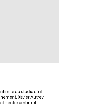
l’intimité du studio où il
chement,
Xavier Autrey
cat – entre ombre et