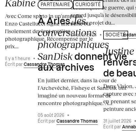
Kabine 2026
PARTENAIRE
CURIOSITÉ
médiatiques de guerre, qui 
regard jusqu’à le désensibili
Avec Come spirto in un'ampolla,
les
À Arles,
dernier projet du...
Enzo Castellucci signe une série où
conversations
l'isolement devient matière
04 août 2026
•
Écrit par
Jordan
SOCIÉTÉ
photographique. Récompensé par le
photographiques
prix...
Justine 
SanDisk
donnent vie
Il y a 1 heure
•
renvers
Écrit par
Cassandre Thomas
aux archives
de bea
En juillet dernier, dans la cour de
Dans Vision, 
l'Archevêché, Fisheye et SanDisk ont
capture avec s
imaginé un nouveau format de
en prenant so
rencontre photographique. À...
peinture ancie
05 août 2026
•
Écrit par
Cassandre Thomas
31 juillet 2026
Écrit par
Annab