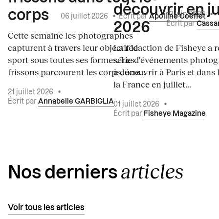
découvrir en ju
corps
12 juin 2026
•
06 juillet 2026
•
Écrit par
Apolline Coëffet
Écrit par
Cassa
2026
Cette semaine les photographes
capturent à travers leur objectif le
La rédaction de Fisheye a r
sport sous toutes ses formes. Les
série d'événements photo
frissons parcourent les corps, une...
à découvrir à Paris et dans 
la France en juillet...
21 juillet 2026
•
Écrit par
Annabelle GARBIGLIA
01 juillet 2026
•
Écrit par
Fisheye Magazine
articles
Nos derniers
Voir tous les articles