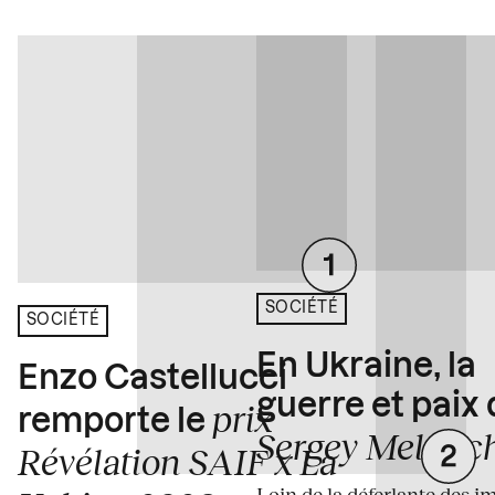
SOCIÉTÉ
SOCIÉTÉ
En Ukraine, la
Enzo Castellucci
guerre et paix
prix
remporte le
Sergey Melnitc
Révélation SAIF x La
Loin de la déferlante des i