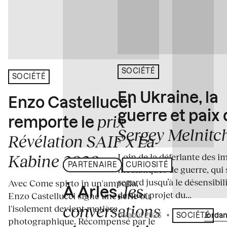
SOCIÉTÉ
SOCIÉTÉ
En Ukraine, la
Enzo Castellucci
guerre et paix
prix
remporte le
Sergey Melnitc
Révélation SAIF x La
Loin de la déferlante des i
Kabine 2026
PARTENAIRE
CURIOSITÉ
médiatiques de guerre, qui 
regard jusqu’à le désensibili
Avec Come spirto in un'ampolla,
les
À Arles,
dernier projet du...
Enzo Castellucci signe une série où
conversations
l'isolement devient matière
04 août 2026
•
Écrit par
Jordan
SOCIÉTÉ
photographique. Récompensé par le