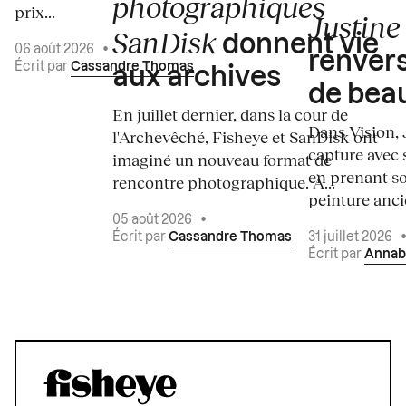
photographiques
prix...
Justine 
SanDisk
donnent vie
06 août 2026
•
renvers
Écrit par
Cassandre Thomas
aux archives
de bea
En juillet dernier, dans la cour de
Dans Vision, 
l'Archevêché, Fisheye et SanDisk ont
capture avec s
imaginé un nouveau format de
en prenant so
rencontre photographique. À...
peinture ancie
05 août 2026
•
Écrit par
Cassandre Thomas
31 juillet 2026
Écrit par
Annab