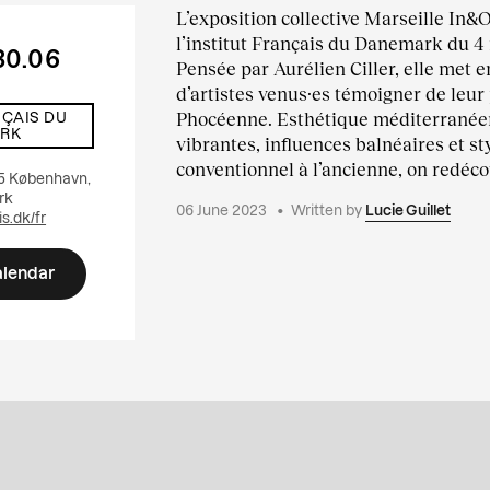
L’exposition collective Marseille In&O
l’institut Français du Danemark du 4 
30.06
Pensée par Aurélien Ciller, elle met 
d’artistes venus·es témoigner de leur 
Phocéenne. Esthétique méditerranée
NÇAIS DU
RK
vibrantes, influences balnéaires et st
conventionnel à l’ancienne, on redécou
55 København,
rk
06 June 2023
•
Written by
Lucie Guillet
is.dk/fr
alendar