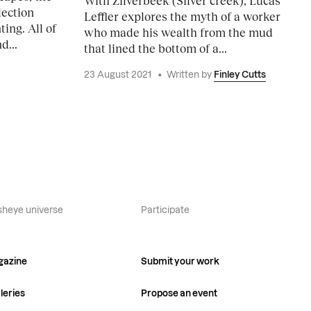
With Zilverbeek (Silver creek), Lucas
lection
Leffler explores the myth of a worker
ing. All of
who made his wealth from the mud
d...
that lined the bottom of a...
23 August 2021
•
Written by
Finley Cutts
sheye universe
Participate
gazine
Submit your work
leries
Propose an event