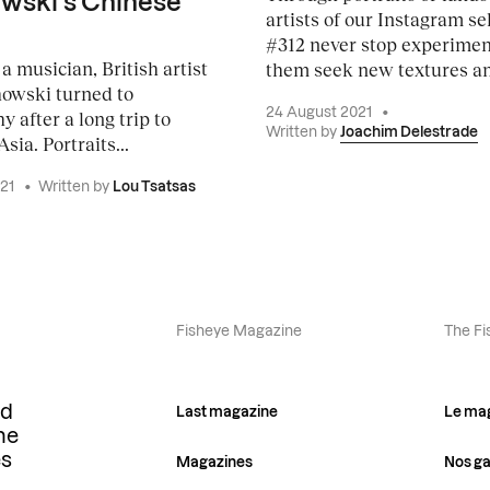
wski’s Chinese
artists of our Instagram se
#312 never stop experiment
a musician, British artist
them seek new textures an
owski turned to
24 August 2021
•
 after a long trip to
Written by
Joachim Delestrade
sia. Portraits...
021
•
Written by
Lou Tsatsas
Fisheye Magazine
The Fi
ld
Last magazine
Le ma
he
es
Magazines
Nos ga