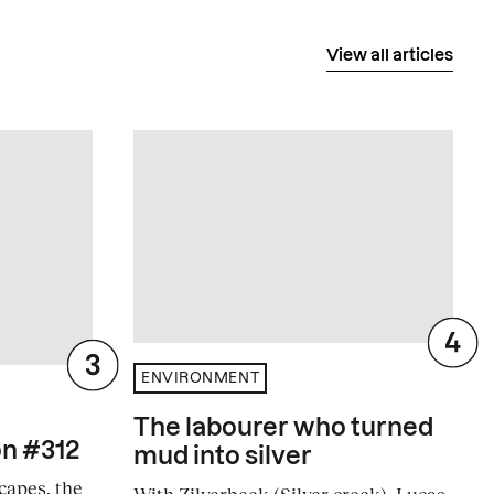
View all articles
ENVIRONMENT
The labourer who turned
on #312
mud into silver
capes, the