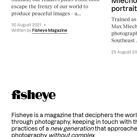
Miecho
escape the frenzy of our world to
portrait
produce peaceful images – a...
Trained as 
Max Miech
30 August 2021
•
Written by
Fisheye Magazine
photography
Southeast A
25 August 2
Fisheye is a magazine that deciphers the wor
through photography, keeping in touch with t
practices of a
new generation
that approach
photography
without complex
.