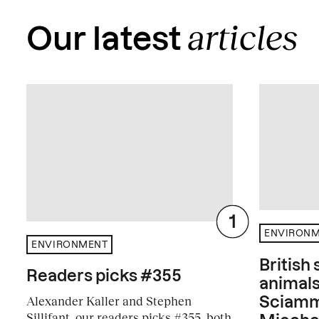
articles
Our latest
ENVIRON
ENVIRONMENT
British
Readers picks #355
animals
Alexander Kaller and Stephen
Sciamm
Sillifant, our readers picks #355, both