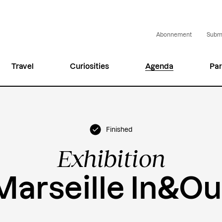
Abonnement
Submi
Travel
Curiosities
Agenda
Par
Finished
Exhibition
Marseille In&Ou