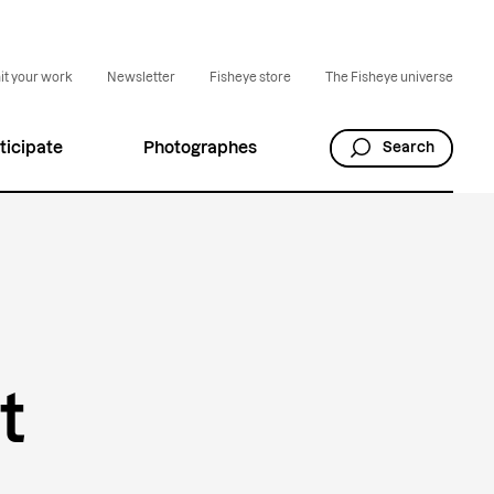
t your work
Newsletter
Fisheye store
The Fisheye universe
ticipate
Photographes
Search
t