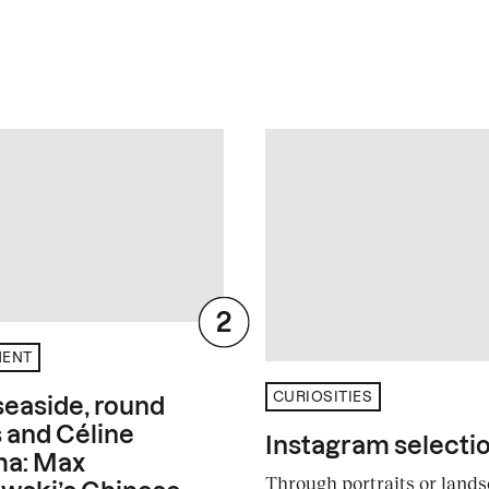
MENT
CURIOSITIES
 seaside, round
 and Céline
Instagram selecti
a: Max
Through portraits or lands