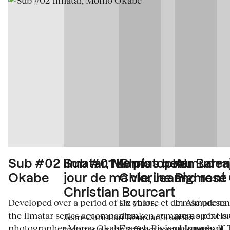
Sub #02 Ilmatar, Momo
Sub #01 Le plus beau
Christopher Barraj
Almuden
Okabe
jour de ma vie, Jean-
Chlorine and rosé
Pigment
Christian Bourcart
Developed over a period of six years,
De chlore et de rosé presen
In Almudena 
the Ilmatar series accompanies
drunken summers spent on
are no pixels
Jean-Christian Bourcart's series
photographer Momo Okabe's
French Riviera. Images of
chlorophyll. 
features a zany, offbeat family album