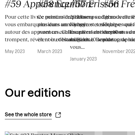
#57 Frisson
#59 Apparence
#56 Fré
#58 Équilibre
2023 sera une grande anné
Pour cette livrée printanière, nous
La nouvelle l
Ce numéro de printemps célèbre
Fisheye et ses équipes qui 
vous embarquons dans un voyage
Fisheye vous 
plusieurs anniversaires et met en
l’anniversaire des 10 ans du
autour des apparences. Celles qui
surprises au 
avant un cahier central entièrement
magazine. Beaucoup de sur
trompent, révèlent ou déstabilisent....
photographique
en noir et blanc. Si les 10 ans de...
vous...
May 2023
November 202
March 2023
January 2023
Our editions
See the whole store