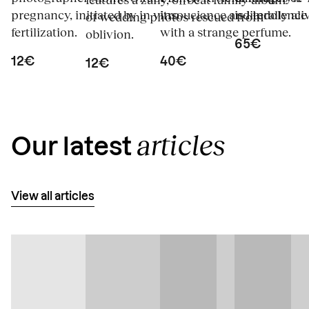
pregnancy, initiated by in vitro
insouciance and indolence 
is literally a
of wedding photos rescued from
fertilization.
with a strange perfume.
oblivion.
65€
12€
40€
12€
articles
Our latest
View all articles