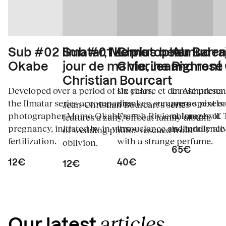
Sub #02 Ilmatar, Momo
Sub #01 Le plus beau
Christopher Barraj
Almuden
Okabe
jour de ma vie, Jean-
Chlorine and rosé
Pigment
Christian Bourcart
Developed over a period of six years,
De chlore et de rosé presen
In Almudena 
the Ilmatar series accompanies
drunken summers spent on
are no pixels
Jean-Christian Bourcart's series
photographer Momo Okabe's
French Riviera. Images of
chlorophyll. 
features a zany, offbeat family album
pregnancy, initiated by in vitro
insouciance and indolence 
is literally a
of wedding photos rescued from
fertilization.
with a strange perfume.
oblivion.
65€
12€
40€
12€
articles
Our latest