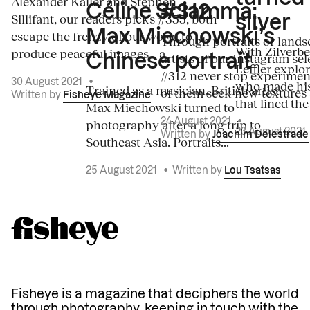
Alexander Kaller and Stephen
Céline Sciamma:
#312
Sillifant, our readers picks #355, both
silver
Max Miechowski’s
escape the frenzy of our world to
Through portraits or lands
With Zilverbe
produce peaceful images – a...
artists of our Instagram sel
Chinese portrait
Leffler explo
#312 never stop experiment
30 August 2021
•
who made his
Trained as a musician, British artist
of them seek new textures 
Written by
Fisheye Magazine
that lined the
Max Miechowski turned to
photography after a long trip to
24 August 2021
•
23 August 2021
Written by
Joachim Delestrade
Southeast Asia. Portraits...
25 August 2021
•
Written by
Lou Tsatsas
Fisheye is a magazine that deciphers the world
through photography, keeping in touch with the