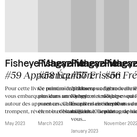
Fisheye Magaz
Fisheye Magazine
Fishey
Fisheye Magazine
#57 Frisson
#59 Apparence
#56 Fré
#58 Équilibre
2023 sera une grande anné
Pour cette livrée printanière, nous
La nouvelle l
Ce numéro de printemps célèbre
Fisheye et ses équipes qui 
vous embarquons dans un voyage
Fisheye vous 
plusieurs anniversaires et met en
l’anniversaire des 10 ans du
autour des apparences. Celles qui
surprises au 
avant un cahier central entièrement
magazine. Beaucoup de sur
trompent, révèlent ou déstabilisent....
photographique
en noir et blanc. Si les 10 ans de...
vous...
May 2023
November 202
March 2023
January 2023