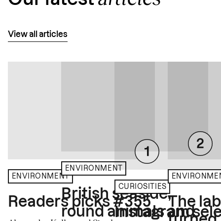
View all articles
ENVIRONMENT
ENVIRONME
ENVIRONMENT
CURIOSITIES
British seaside,
The la
Readers picks #355
round animals and
Instagram sele
turned