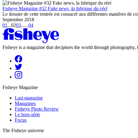
Fisheye Magazine
#32 Fake news, la fabrique du réel
Le dossier de cette rentrée est consacré aux différentes manières de con
September 2018
01
...
02
03
...
...
04
Fisheye is a magazine that deciphers the world through photography, k
Fisheye Magazine
Last magazine
Magazines
Fisheye Photo Review
Le hors-série
Focus
The Fisheye universe