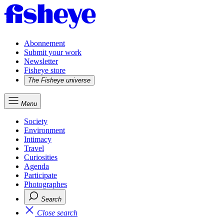
Abonnement
Submit your work
Newsletter
Fisheye store
The Fisheye universe
Menu
Society
Environment
Intimacy
Travel
Curiosities
Agenda
Participate
Photographes
Search
Close search