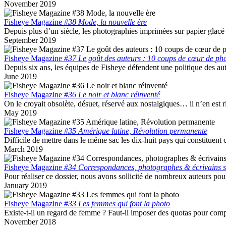
November 2019
Fisheye Magazine
#38 Mode, la nouvelle ère
Depuis plus d’un siècle, les photographies imprimées sur papier glacé 
September 2019
Fisheye Magazine
#37 Le goût des auteurs : 10 coups de cœur de ph
Depuis six ans, les équipes de Fisheye défendent une politique des aut
June 2019
Fisheye Magazine
#36 Le noir et blanc réinventé
On le croyait obsolète, désuet, réservé aux nostalgiques… il n’en est ri
May 2019
Fisheye Magazine
#35 Amérique latine, Révolution permanente
Difficile de mettre dans le même sac les dix-huit pays qui constituent
March 2019
Fisheye Magazine
#34 Correspondances, photographes & écrivains s
Pour réaliser ce dossier, nous avons sollicité de nombreux auteurs pour 
January 2019
Fisheye Magazine
#33 Les femmes qui font la photo
Existe-t-il un regard de femme ? Faut-il imposer des quotas pour com
November 2018