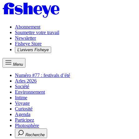
Abonnement
Soumettre votre travail
Newsletter
Fisheye Store
L'univers Fisheye
Menu
Numéro #77 : festivals d’été
Arles 2026
Société
Environnement
Intime
Voyage
Curiosité
Agenda
Participez
Photosphère
Recherche