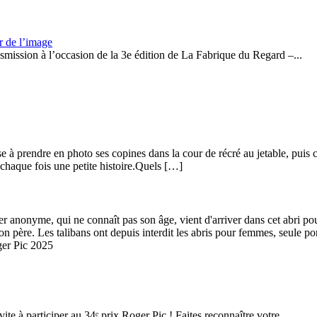
r de l’image
smission à l’occasion de la 3e édition de La Fabrique du Regard –...
 à prendre en photo ses copines dans la cour de récré au jetable, puis
 chaque fois une petite histoire.Quels […]
ter anonyme, qui ne connaît pas son âge, vient d'arriver dans cet abri 
 son père. Les talibans ont depuis interdit les abris pour femmes, seule
ger Pic 2025
te à participer au 34ᵉ prix Roger Pic ! Faites reconnaître votre...