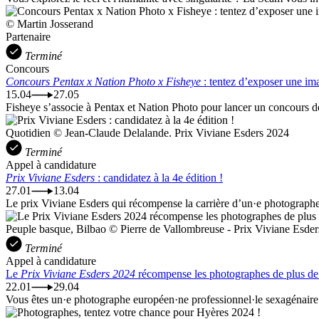
© Martin Josserand
Partenaire
Terminé
Concours
Concours Pentax x Nation Photo x Fisheye
: tentez d’exposer une im
15.04
27.05
Fisheye s’associe à Pentax et Nation Photo pour lancer un concours d
Quotidien © Jean-Claude Delalande. Prix Viviane Esders 2024
Terminé
Appel à candidature
Prix Viviane Esders
: candidatez à la 4e édition !
27.01
13.04
Le prix Viviane Esders qui récompense la carrière d’un·e photographe 
Peuple basque, Bilbao © Pierre de Vallombreuse - Prix Viviane Esder
Terminé
Appel à candidature
Le
Prix Viviane Esders 2024
récompense les photographes de plus de
22.01
29.04
Vous êtes un·e photographe européen·ne professionnel·le sexagénaire ou