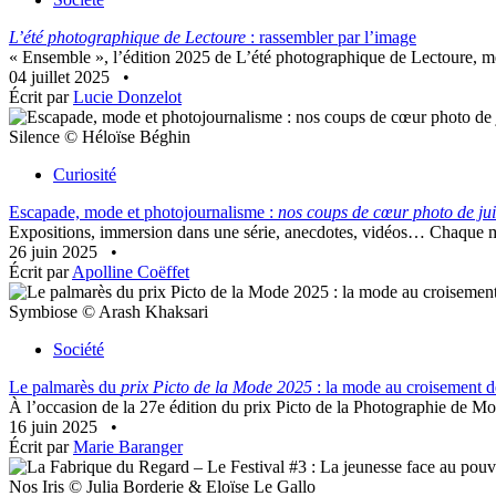
L’été photographique de Lectoure
: rassembler par l’image
« Ensemble », l’édition 2025 de L’été photographique de Lectoure, met 
04 juillet 2025
•
Écrit par
Lucie Donzelot
Silence © Héloïse Béghin
Curiosité
Escapade, mode et photojournalisme :
nos coups de cœur photo de ju
Expositions, immersion dans une série, anecdotes, vidéos… Chaque mois,
26 juin 2025
•
Écrit par
Apolline Coëffet
Symbiose © Arash Khaksari
Société
Le palmarès du
prix Picto de la Mode 2025
: la mode au croisement 
À l’occasion de la 27e édition du prix Picto de la Photographie de Mode
16 juin 2025
•
Écrit par
Marie Baranger
Nos Iris © Julia Borderie & Eloïse Le Gallo