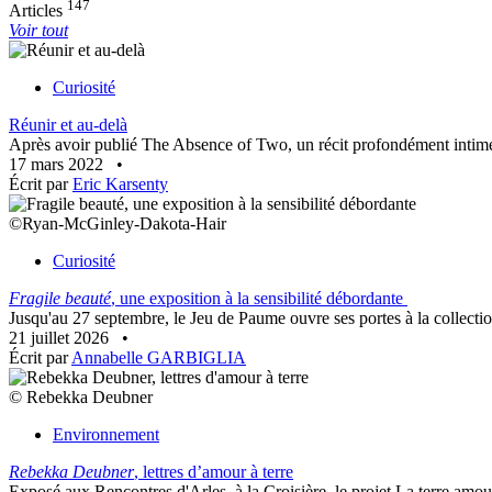
147
Articles
Voir tout
Curiosité
Réunir et au-delà
Après avoir publié The Absence of Two, un récit profondément intime re
17 mars 2022
•
Écrit par
Eric Karsenty
©Ryan-McGinley-Dakota-Hair
Curiosité
Fragile beauté
, une exposition à la sensibilité débordante
Jusqu'au 27 septembre, le Jeu de Paume ouvre ses portes à la collection
21 juillet 2026
•
Écrit par
Annabelle GARBIGLIA
© Rebekka Deubner
Environnement
Rebekka Deubner
, lettres d’amour à terre
Exposé aux Rencontres d'Arles, à la Croisière, le projet La terre amo