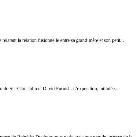
latant la relation fusionnelle entre sa grand-mère et son petit...
 de Sir Elton John et David Furnish. L'exposition, intitulée...
ureuse de Rebekka Deubner nous parle avec une grande justesse de la...