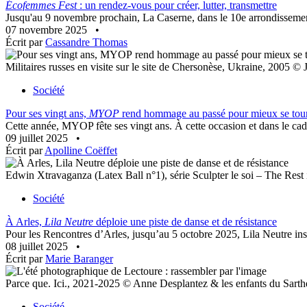
Écofemmes Fest
: un rendez-vous pour créer, lutter, transmettre
Jusqu'au 9 novembre prochain, La Caserne, dans le 10e arrondissement
07 novembre 2025
•
Écrit par
Cassandre Thomas
Militaires russes en visite sur le site de Chersonèse, Ukraine, 2005 
Société
Pour ses vingt ans,
MYOP
rend hommage au passé pour mieux se tourn
Cette année, MYOP fête ses vingt ans. À cette occasion et dans le cad
09 juillet 2025
•
Écrit par
Apolline Coëffet
Edwin Xtravaganza (Latex Ball n°1), série Sculpter le soi – The Rest i
Société
À Arles,
Lila Neutre
déploie une piste de danse et de résistance
Pour les Rencontres d’Arles, jusqu’au 5 octobre 2025, Lila Neutre insta
08 juillet 2025
•
Écrit par
Marie Baranger
Parce que. Ici., 2021-2025 © Anne Desplantez & les enfants du Sarthe
Société