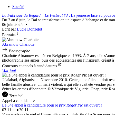
Société
La Fabrique du Regard – Le Festival #3
: La jeunesse face au pouvoi
Du 3 au 8 juin, le Bal se transforme en un espace d’échange et de tran
06 juin 2025
•
Écrit par
Lucie Donzelot
1
Portraits
Abramow Charlotte
Photographe
Charlotte Abramow est née en Belgique en 1993. À 7 ans, elle s’amuse
photographie ses amies, puis des adolescentes qui l’inspirent, créant à
67
Concours et appels à candidatures
Voir tout
Jalalabad, Afghanistan. Novembre 2010. Cette jeune fille qui doit res
belle-famille abusive, un mari violent, à qui elle avait été vendue par
éviter les crimes d’honneur. © Véronique de Viguerie, Cnap, prix Ro
Terminé
Appel à candidature
Le 34e appel à candidature pour le
prix Roger Pic
est ouvert !
03.11
30.11
Vous explorez le réel et l'humanité avec singularité ? La Scam vous invi