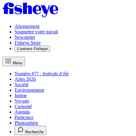
Abonnement
Soumettre votre travail
Newsletter
Fisheye Store
L'univers Fisheye
Menu
Numéro #77 : festivals d’été
Arles 2026
Société
Environnement
Intime
Voyage
Curiosité
Agenda
Participez
Photosphère
Recherche