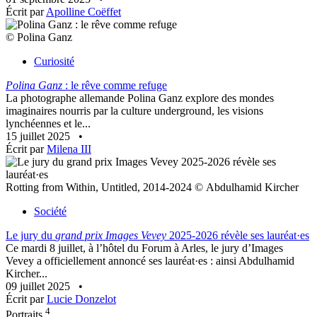
Écrit par
Apolline Coëffet
© Polina Ganz
Curiosité
Polina Ganz
: le rêve comme refuge
La photographe allemande Polina Ganz explore des mondes
imaginaires nourris par la culture underground, les visions
lynchéennes et le...
15 juillet 2025
•
Écrit par
Milena III
Rotting from Within, Untitled, 2014-2024 © Abdulhamid Kircher
Société
Le jury du
grand prix Images Vevey
2025-2026 révèle ses lauréat·es
Ce mardi 8 juillet, à l’hôtel du Forum à Arles, le jury d’Images
Vevey a officiellement annoncé ses lauréat·es : ainsi Abdulhamid
Kircher...
09 juillet 2025
•
Écrit par
Lucie Donzelot
4
Portraits