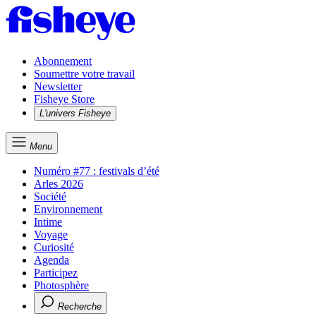
Abonnement
Soumettre votre travail
Newsletter
Fisheye Store
L'univers Fisheye
Menu
Numéro #77 : festivals d’été
Arles 2026
Société
Environnement
Intime
Voyage
Curiosité
Agenda
Participez
Photosphère
Recherche