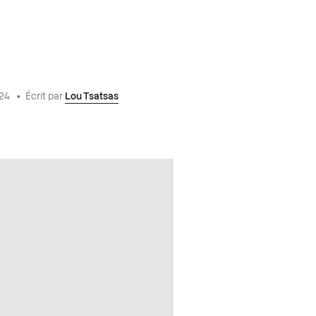
024
•
Écrit par
Lou Tsatsas