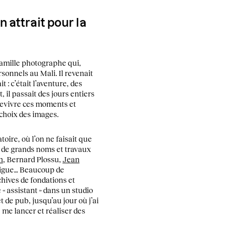
 attrait pour la
famille photographe qui,
rsonnels au Mali. Il revenait
t : c’était l’aventure, des
, il passait des jours entiers
r revivre ces moments et
e choix des images.
oire, où l’on ne faisait que
er de grands noms et travaux
n
, Bernard Plossu,
Jean
tigue… Beaucoup de
hives de fondations et
 « assistant » dans un studio
 de pub, jusqu’au jour où j’ai
 me lancer et réaliser des