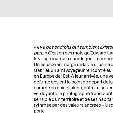
« Il y a des endroits qui semblent exis
part…
» C’est en ces mots qu’
Edward La
le village roumain dans lequel il comp
Un espace en marge de la vie urbaine q
Gabriel, un ami voyageur rencontré au 
en
Europe
de l’Est. À leur arrivée, une v
défunte devient le point de départ de la
comme en noir et blanc, entre mises e
verdoyants, le photographe franco-brita
sensible d’un territoire et de ses habita
rythmée par des valeurs ancrées – jusqu
porte.