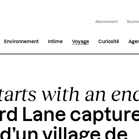
Abonnement
Soumet
Environnement
Intime
Voyage
Curiosité
Age
starts with an en
d Lane captur
d’un village de