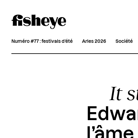
Numéro #77 : festivals d’été
Arles 2026
Société
It 
Edwar
l’âme 