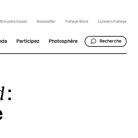
tre votre travail
Newsletter
Fisheye Store
L'univers Fisheye
nda
Participez
Photosphère
Recherche
d
:
e