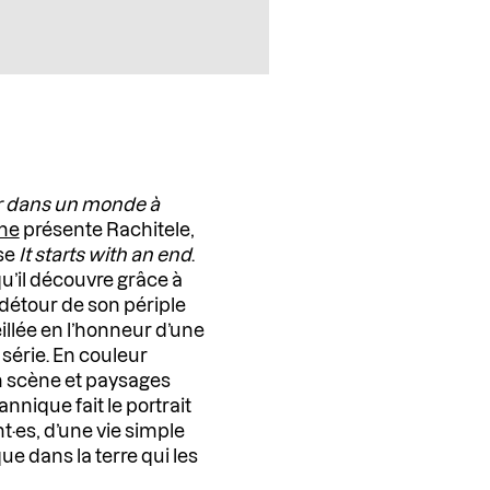
ter dans un monde à
ne
présente Rachitele,
ose
It starts with an end
.
u’il découvre grâce à
détour de son périple
eillée en l’honneur d’une
 série. En couleur
n scène et paysages
nnique fait le portrait
nt·es, d’une vie simple
e dans la terre qui les