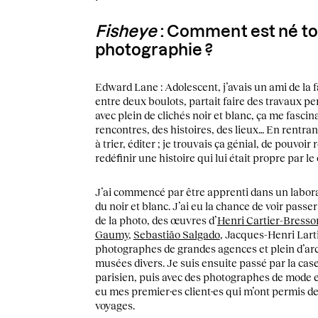
Fisheye
: Comment est né ton
photographie ?
Edward Lane : Adolescent, j’avais un ami de la 
entre deux boulots, partait faire des travaux pe
avec plein de clichés noir et blanc, ça me fascinai
rencontres, des histoires, des lieux… En rentrant
à trier, éditer ; je trouvais ça génial, de pouvoi
redéfinir une histoire qui lui était propre par l
J’ai commencé par être apprenti dans un laborat
du noir et blanc. J’ai eu la chance de voir pass
de la photo, des œuvres d’
Henri Cartier-Bresso
Gaumy
,
Sebastião Salgado
, Jacques-Henri Lar
photographes de grandes agences et plein d’arc
musées divers. Je suis ensuite passé par la case
parisien, puis avec des photographes de mode et
eu mes premier·es client·es qui m’ont permis de
voyages.