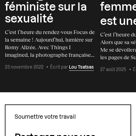
féministe sur la
femme
sexualité
est un
C’est l’heure du rendez-vous Focus de
C’est l’heure d
la semaine ! Aujourd’hui, lumière sur
Alors que sa s
Romy Alizée. Avec Things I
Me se dévoile
imagined, la photographe française...
les pages de Su
23 novembre 2022
•
Écrit par
Lou Tsatsas
27 août 2025
•
É
Soumettre votre travail