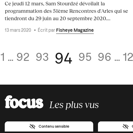
Ce jeudi 12 mars, Sam Stourdzé dévoilait la
programmation des 51ème Rencontres d'Arles qui se
tiendront du 29 juin au 20 septembre 2020....
13 mars 2020
•
Écrit par
Fisheye Magazine
94
1
…
92
93
95
96
…
1
Les plus vus
Contenu sensible