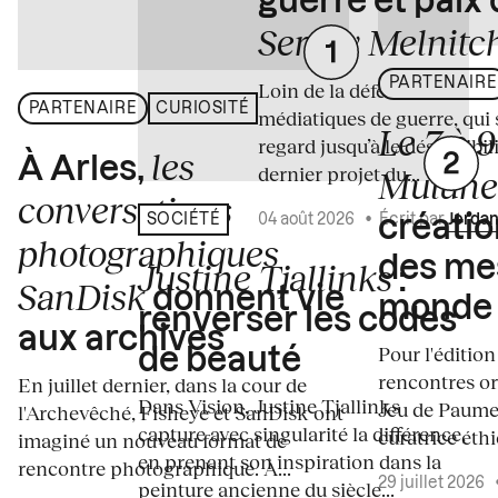
guerre et paix
Sergey Melnitc
PARTENAIRE
Loin de la déferlante des i
PARTENAIRE
CURIOSITÉ
médiatiques de guerre, qui 
Le 7 à 
regard jusqu’à le désensibili
les
À Arles,
dernier projet du...
Mulun
conversations
04 août 2026
•
Écrit par
Jordan
SOCIÉTÉ
créati
photographiques
des me
Justine Tjallinks
:
SanDisk
donnent vie
monde
renverser les codes
aux archives
Pour l'édition
de beauté
rencontres o
En juillet dernier, dans la cour de
Dans Vision, Justine Tjallinks
Jeu de Paume
l'Archevêché, Fisheye et SanDisk ont
capture avec singularité la différence,
curatrice éth
imaginé un nouveau format de
en prenant son inspiration dans la
rencontre photographique. À...
29 juillet 2026
peinture ancienne du siècle...