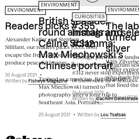
ENVIRONMENT
ENVIRONME
ENVIRONMENT
CURIOSITIES
British seaside,
The la
Readers picks #355
round animals and
Instagram sele
turned
Alexander Kaller and Stephen
Céline Sciamma:
#312
Sillifant, our readers picks #355, both
silver
Max Miechowski’s
escape the frenzy of our world to
Through portraits or lands
With Zilverbe
produce peaceful images – a...
artists of our Instagram sel
Chinese portrait
Leffler explo
#312 never stop experiment
30 August 2021
•
who made his
Trained as a musician, British artist
of them seek new textures 
Written by
Fisheye Magazine
that lined the
Max Miechowski turned to
photography after a long trip to
24 August 2021
•
23 August 2021
Written by
Joachim Delestrade
Southeast Asia. Portraits...
25 August 2021
•
Written by
Lou Tsatsas