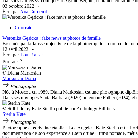
Dans les carnets symboliques d'Agathe Berjaut, l'enfance en famille n
03 octobre 2022
•
Écrit par
Ana Corderot
Curiosité
Weronika Gęsicka : fake news et photos de famille
Fascinée par la fausse objectivité de la photographie – comme de notr
12 avril 2022
•
Écrit par
Lou Tsatsas
5
Portraits
© Diana Markosian
Markosian Diana
Photographe
Née à Moscou en 1989, Diana Markosian est une photographe diplômée
Dans ses ouvrages Santa Barbara (2020) ou encore Father (2024), elle r
© Still Life by Kate Sterlin publié par Anthology Editions
Sterlin Kate
Photographe
Photographe et écrivaine établie à Los Angeles, Kate Sterlin est à l’orig
documentation de son expérience au sein d’une « tribu nomade, métisse