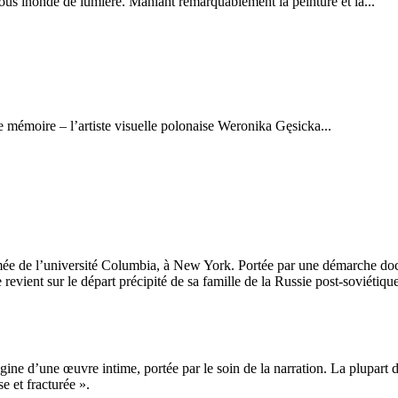
ous inonde de lumière. Maniant remarquablement la peinture et la...
e mémoire – l’artiste visuelle polonaise Weronika Gęsicka...
 de l’université Columbia, à New York. Portée par une démarche docume
evient sur le départ précipité de sa famille de la Russie post-soviétiq
ine d’une œuvre intime, portée par le soin de la narration. La plupart de 
 et fracturée ».