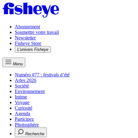
Abonnement
Soumettre votre travail
Newsletter
Fisheye Store
L'univers Fisheye
Menu
Numéro #77 : festivals d’été
Arles 2026
Société
Environnement
Intime
Voyage
Curiosité
Agenda
Participez
Photosphère
Recherche