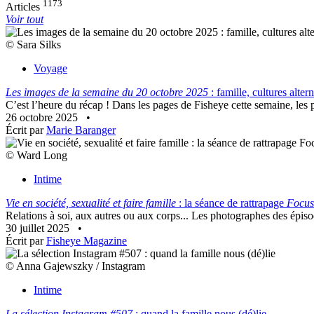
1173
Articles
Voir tout
© Sara Silks
Voyage
Les images de la semaine du 20 octobre 2025
: famille, cultures alter
C’est l’heure du récap ! Dans les pages de Fisheye cette semaine, les 
26 octobre 2025
•
Écrit par
Marie Baranger
© Ward Long
Intime
Vie en société, sexualité et faire famille
: la séance de rattrapage
Focus
Relations à soi, aux autres ou aux corps... Les photographes des épisode
30 juillet 2025
•
Écrit par
Fisheye Magazine
© Anna Gajewszky / Instagram
Intime
La sélection Instagram #507
: quand la famille nous (dé)lie