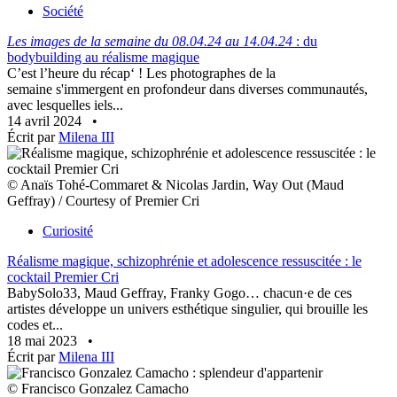
Société
Les images de la semaine du 08.04.24 au 14.04.24
: du
bodybuilding au réalisme magique
C’est l’heure du récap‘ ! Les photographes de la
semaine s'immergent en profondeur dans diverses communautés,
avec lesquelles iels...
14 avril 2024
•
Écrit par
Milena III
© Anaïs Tohé-Commaret & Nicolas Jardin, Way Out (Maud
Geffray) / Courtesy of Premier Cri
Curiosité
Réalisme magique, schizophrénie et adolescence ressuscitée : le
cocktail Premier Cri
BabySolo33, Maud Geffray, Franky Gogo… chacun·e de ces
artistes développe un univers esthétique singulier, qui brouille les
codes et...
18 mai 2023
•
Écrit par
Milena III
© Francisco Gonzalez Camacho