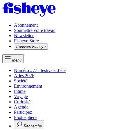
Abonnement
Soumettre votre travail
Newsletter
Fisheye Store
L'univers Fisheye
Menu
Numéro #77 : festivals d’été
Arles 2026
Société
Environnement
Intime
Voyage
Curiosité
Agenda
Participez
Photosphère
Recherche