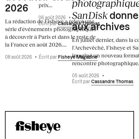
photographiqu
prix...
2026
SanDisk
donnen
06 août 2026
•
La rédaction de Fisheye a relevé une
Écrit par
Cassandre Thomas
aux archives
série d'événements photographiques
à découvrir à Paris et dans le reste de
En juillet dernier, dans la c
la France en août 2026....
l'Archevêché, Fisheye et S
imaginé un nouveau forma
08 août 2026
•
Écrit par
Fisheye Magazine
rencontre photographique. 
05 août 2026
•
Écrit par
Cassandre Thomas