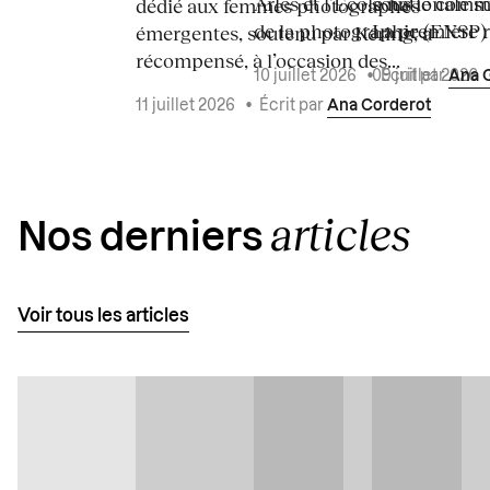
Arles et l’École nationale 
sous le commi
dédié aux femmes photographes
de la photographie (ENSP) l
La première ré
émergentes, soutenu par Kering, a
récompensé, à l’occasion des...
10 juillet 2026
•
Écrit par
Ana 
09 juillet 2026
11 juillet 2026
•
Écrit par
Ana Corderot
articles
Nos derniers
Voir tous les articles