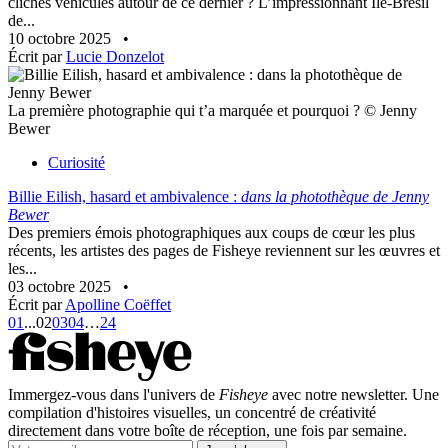
clichés véhiculés autour de ce dernier ? L’impressionnant Île-Brésil
de...
10 octobre 2025
•
Écrit par
Lucie Donzelot
La première photographie qui t’a marquée et pourquoi ? © Jenny
Bewer
Curiosité
Billie Eilish, hasard et ambivalence :
dans la photothèque de Jenny
Bewer
Des premiers émois photographiques aux coups de cœur les plus
récents, les artistes des pages de Fisheye reviennent sur les œuvres et
les...
03 octobre 2025
•
Écrit par
Apolline Coëffet
01
...
02
03
04
…
24
Immergez-vous dans l'univers de
Fisheye
avec notre newsletter. Une
compilation d'histoires visuelles, un concentré de créativité
directement dans votre boîte de réception, une fois par semaine.