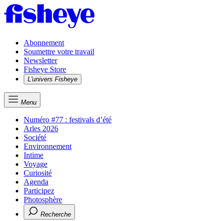
Abonnement
Soumettre votre travail
Newsletter
Fisheye Store
L'univers Fisheye
Menu
Numéro #77 : festivals d’été
Arles 2026
Société
Environnement
Intime
Voyage
Curiosité
Agenda
Participez
Photosphère
Recherche