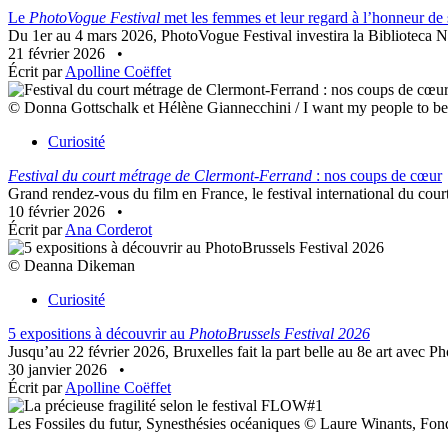
Le
PhotoVogue Festival
met les femmes et leur regard à l’honneur de
Du 1er au 4 mars 2026, PhotoVogue Festival investira la Biblioteca Na
21 février 2026
•
Écrit par
Apolline Coëffet
© Donna Gottschalk et Hélène Giannecchini / I want my people to 
Curiosité
Festival du court métrage de Clermont-Ferrand
: nos coups de cœur
Grand rendez-vous du film en France, le festival international du cour
10 février 2026
•
Écrit par
Ana Corderot
© Deanna Dikeman
Curiosité
5 expositions à découvrir au
PhotoBrussels Festival 2026
Jusqu’au 22 février 2026, Bruxelles fait la part belle au 8e art avec Ph
30 janvier 2026
•
Écrit par
Apolline Coëffet
Les Fossiles du futur, Synesthésies océaniques © Laure Winants, Fo