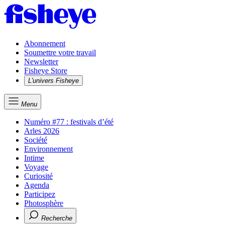
Abonnement
Soumettre votre travail
Newsletter
Fisheye Store
L'univers Fisheye
Menu
Numéro #77 : festivals d’été
Arles 2026
Société
Environnement
Intime
Voyage
Curiosité
Agenda
Participez
Photosphère
Recherche