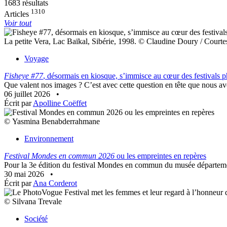
1683 résultats
1310
Articles
Voir tout
La petite Vera, Lac Baïkal, Sibérie, 1998. © Claudine Doury / Courtes
Voyage
Fisheye #77
, désormais en kiosque, s’immisce au cœur des festivals p
Que valent nos images ? C’est avec cette question en tête que nous a
06 juillet 2026
•
Écrit par
Apolline Coëffet
© Yasmina Benabderrahmane
Environnement
Festival Mondes en commun 2026
ou les empreintes en repères
Pour la 3e édition du festival Mondes en commun du musée départemen
30 mai 2026
•
Écrit par
Ana Corderot
© Silvana Trevale
Société