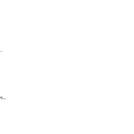
.
s...