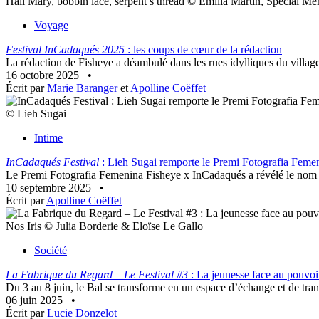
Hail Mary, bobbin lace, serpent’s thread © Emilia Martin, Special M
Voyage
Festival InCadaqués 2025
: les coups de cœur de la rédaction
La rédaction de Fisheye a déambulé dans les rues idylliques du villag
16 octobre 2025
•
Écrit par
Marie Baranger
et
Apolline Coëffet
© Lieh Sugai
Intime
InCadaqués Festival
: Lieh Sugai remporte le Premi Fotografia Feme
Le Premi Fotografia Femenina Fisheye x InCadaqués a révélé le nom de
10 septembre 2025
•
Écrit par
Apolline Coëffet
Nos Iris © Julia Borderie & Eloïse Le Gallo
Société
La Fabrique du Regard – Le Festival #3
: La jeunesse face au pouvoi
Du 3 au 8 juin, le Bal se transforme en un espace d’échange et de tran
06 juin 2025
•
Écrit par
Lucie Donzelot