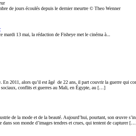
nombre de jours écoulés depuis le dernier meurtre © Theo Wenner
r
 mardi 13 mai, la rédaction de Fisheye met le cinéma à...
2011, alors qu’il est âgé de 22 ans, il part couvrir la guerre qui comme
ociaux, conflits et guerres au Mali, en Égypte, au […]
rie de la mode et de la beauté. Aujourd’hui, pourtant, son œuvre s’insurg
ne dans son monde d’images tendres et crues, qui tentent de capturer […