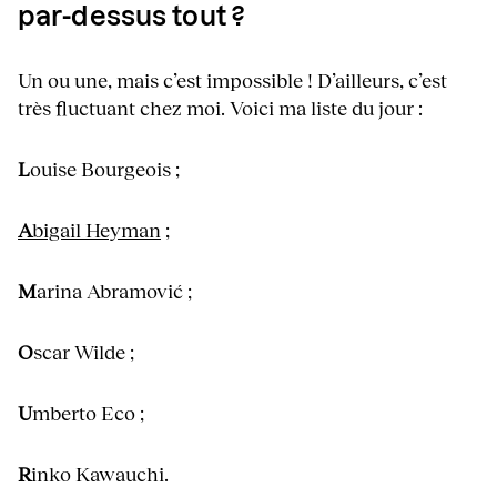
par-dessus tout ?
Un ou une, mais c’est impossible ! D’ailleurs, c’est
très fluctuant chez moi. Voici ma liste du jour :
L
ouise Bourgeois ;
A
bigail Heyman
;
M
arina Abramović ;
O
scar Wilde ;
U
mberto Eco ;
R
inko Kawauchi.