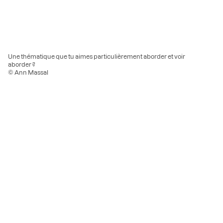
Une thématique que tu aimes particulièrement aborder et voir
aborder ?
© Ann Massal