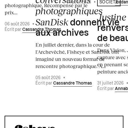
04 août 2026
•
Écrit par
Jordan
SOCIÉTÉ
photographique. Récompensé par le
photographiques
prix...
Justine 
SanDisk
donnent vie
06 août 2026
•
renvers
Écrit par
Cassandre Thomas
aux archives
de bea
En juillet dernier, dans la cour de
Dans Vision, 
l'Archevêché, Fisheye et SanDisk ont
capture avec s
imaginé un nouveau format de
en prenant so
rencontre photographique. À...
peinture ancie
05 août 2026
•
Écrit par
Cassandre Thomas
31 juillet 2026
Écrit par
Annab