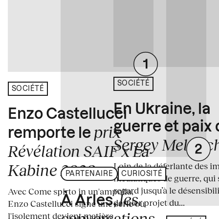
SOCIÉTÉ
SOCIÉTÉ
En Ukraine, la
Enzo Castellucci
guerre et paix
prix
remporte le
Sergey Melnitc
Révélation SAIF x La
Loin de la déferlante des i
Kabine 2026
PARTENAIRE
CURIOSITÉ
médiatiques de guerre, qui 
regard jusqu’à le désensibili
Avec Come spirto in un'ampolla,
les
À Arles,
dernier projet du...
Enzo Castellucci signe une série où
conversations
l'isolement devient matière