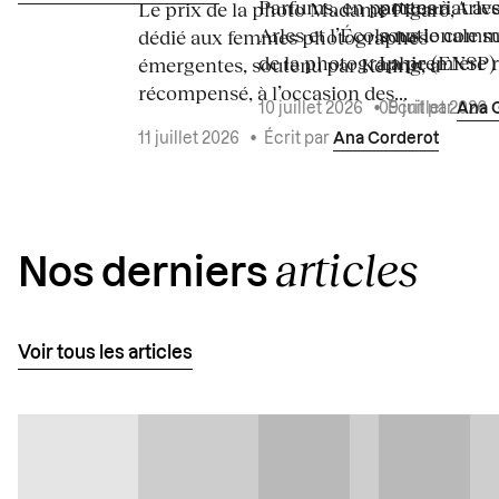
Parfums, en partenariat a
portes à Arle
Le prix de la photo Madame Figaro,
Arles et l’École nationale 
sous le commi
dédié aux femmes photographes
de la photographie (ENSP) l
La première ré
émergentes, soutenu par Kering, a
récompensé, à l’occasion des...
10 juillet 2026
•
Écrit par
Ana 
09 juillet 2026
11 juillet 2026
•
Écrit par
Ana Corderot
articles
Nos derniers
Voir tous les articles