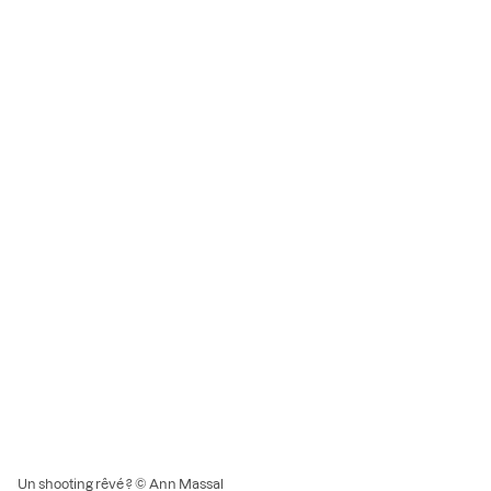
Un shooting rêvé ? © Ann Massal