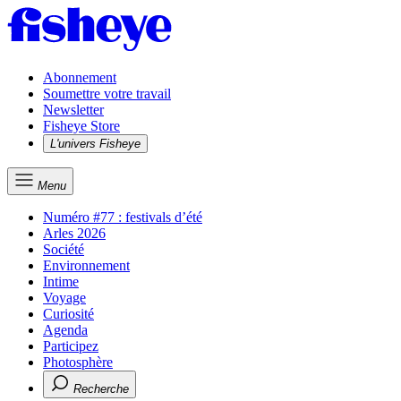
Abonnement
Soumettre votre travail
Newsletter
Fisheye Store
L'univers Fisheye
Menu
Numéro #77 : festivals d’été
Arles 2026
Société
Environnement
Intime
Voyage
Curiosité
Agenda
Participez
Photosphère
Recherche