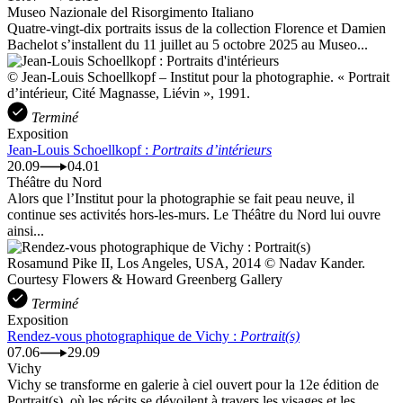
Museo Nazionale del Risorgimento Italiano
Quatre-vingt-dix portraits issus de la collection Florence et Damien
Bachelot s’installent du 11 juillet au 5 octobre 2025 au Museo...
© Jean-Louis Schoellkopf – Institut pour la photographie. « Portrait
d’intérieur, Cité Magnasse, Liévin », 1991.
Terminé
Exposition
Jean-Louis Schoellkopf :
Portraits d’intérieurs
20.09
04.01
Théâtre du Nord
Alors que l’Institut pour la photographie se fait peau neuve, il
continue ses activités hors-les-murs. Le Théâtre du Nord lui ouvre
ainsi...
Rosamund Pike II, Los Angeles, USA, 2014 © Nadav Kander.
Courtesy Flowers & Howard Greenberg Gallery
Terminé
Exposition
Rendez-vous photographique de Vichy :
Portrait(s)
07.06
29.09
Vichy
Vichy se transforme en galerie à ciel ouvert pour la 12e édition de
Portrait(s), où les récits se dévoilent à travers les visages et les...