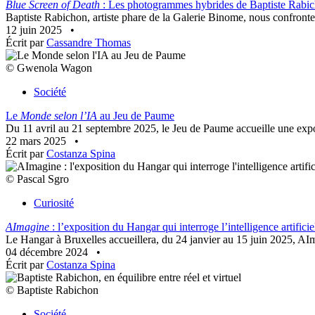
Blue Screen of Death
: Les photogrammes hybrides de Baptiste Rabi
Baptiste Rabichon, artiste phare de la Galerie Binome, nous confronte 
12 juin 2025
•
Écrit par
Cassandre Thomas
© Gwenola Wagon
Société
Le
Monde selon l’IA
au Jeu de Paume
Du 11 avril au 21 septembre 2025, le Jeu de Paume accueille une exposit
22 mars 2025
•
Écrit par
Costanza Spina
© Pascal Sgro
Curiosité
AImagine
: l’exposition du Hangar qui interroge l’intelligence artificie
Le Hangar à Bruxelles accueillera, du 24 janvier au 15 juin 2025, AIm
04 décembre 2024
•
Écrit par
Costanza Spina
© Baptiste Rabichon
Société