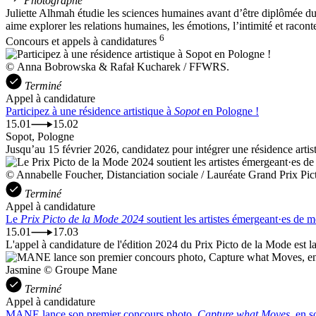
Photographe
Juliette Alhmah étudie les sciences humaines avant d’être diplômée d
aime explorer les relations humaines, les émotions, l’intimité et racon
6
Concours et appels à candidatures
© Anna Bobrowska & Rafał Kucharek / FFWRS.
Terminé
Appel à candidature
Participez à une résidence artistique à
Sopot
en Pologne !
15.01
15.02
Sopot, Pologne
Jusqu’au 15 février 2026, candidatez pour intégrer une résidence artisti
© Annabelle Foucher, Distanciation sociale / Lauréate Grand Prix Pi
Terminé
Appel à candidature
Le
Prix Picto de la Mode 2024
soutient les artistes émergeant·es de 
15.01
17.03
L'appel à candidature de l'édition 2024 du Prix Picto de la Mode est l
Jasmine © Groupe Mane
Terminé
Appel à candidature
MANE lance son premier concours photo,
Capture what Moves
, en s