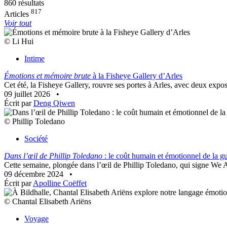
860 résultats
817
Articles
Voir tout
© Li Hui
Intime
Émotions et mémoire brute
à la Fisheye Gallery d’Arles
Cet été, la Fisheye Gallery, rouvre ses portes à Arles, avec deux expos
09 juillet 2026
•
Écrit par
Deng Qiwen
© Phillip Toledano
Société
Dans l’œil de Phillip Toledano
: le coût humain et émotionnel de la g
Cette semaine, plongée dans l’œil de Phillip Toledano, qui signe We Are
09 décembre 2024
•
Écrit par
Apolline Coëffet
© Chantal Elisabeth Ariëns
Voyage