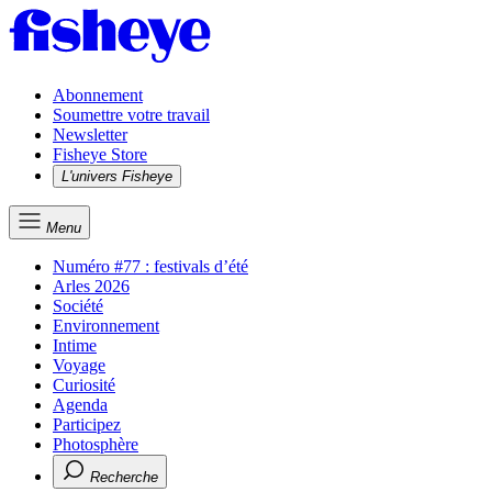
Abonnement
Soumettre votre travail
Newsletter
Fisheye Store
L'univers Fisheye
Menu
Numéro #77 : festivals d’été
Arles 2026
Société
Environnement
Intime
Voyage
Curiosité
Agenda
Participez
Photosphère
Recherche