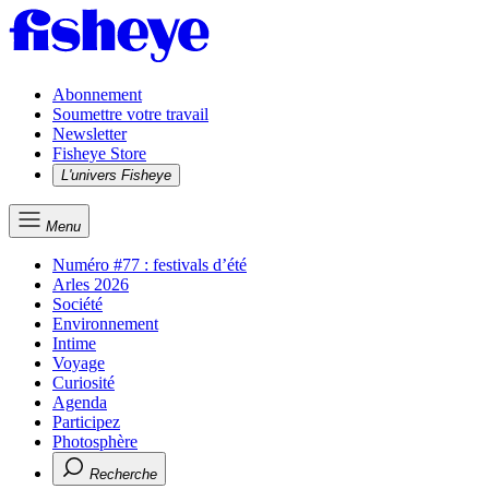
Abonnement
Soumettre votre travail
Newsletter
Fisheye Store
L'univers Fisheye
Menu
Numéro #77 : festivals d’été
Arles 2026
Société
Environnement
Intime
Voyage
Curiosité
Agenda
Participez
Photosphère
Recherche