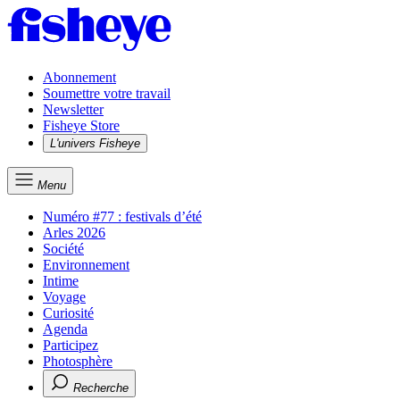
Abonnement
Soumettre votre travail
Newsletter
Fisheye Store
L'univers Fisheye
Menu
Numéro #77 : festivals d’été
Arles 2026
Société
Environnement
Intime
Voyage
Curiosité
Agenda
Participez
Photosphère
Recherche